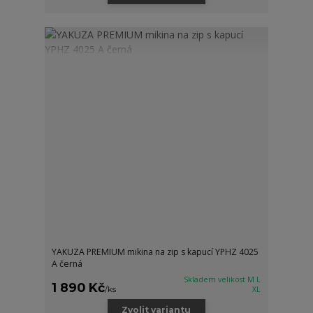
YAKUZA PREMIUM mikina na zip s kapucí YPHZ 4025
A černá
Skladem velikost M L
1 890 Kč
/
ks
XL
Zvolit variantu