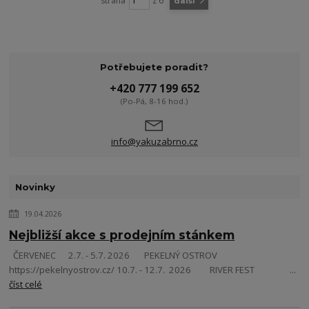
strana
z 6
další
Potřebujete poradit?
+420 777 199 652
(Po-Pá, 8-16 hod.)
info@yakuzabrno.cz
Novinky
19.04.2026
Nejbližší akce s prodejním stánkem
ČERVENEC 2.7. - 5.7. 2026 PEKELNÝ OSTROV
https://pekelnyostrov.cz/ 10.7. - 12.7. 2026 RIVER FEST ...
číst celé