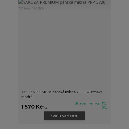
YAKUZA PREMIUM pánská mikina YPP 3820 tmavě
modrá
Skladem velikost 4XL,
1 570 Kč
/
ks
5XL
Zvolit variantu