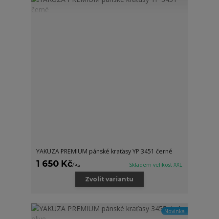
YAKUZA PREMIUM pánské kraťasy YP 3451 černé
1 650 Kč
/
ks
Skladem velikost XXL
Zvolit variantu
Novinka