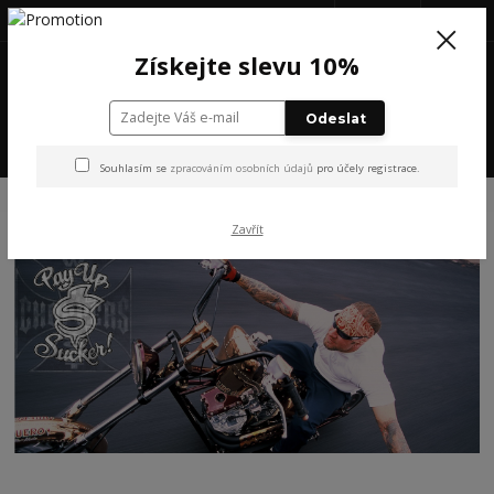
+420 777 199 652
(Po-Pá, 8-16 hod.)
CZK
0
Získejte slevu 10%
0 Kč
Odeslat
Menu
Souhlasím se
zpracováním osobních údajů
pro účely registrace.
Úvod
PODLE ZNAČEK
YAKUZA PREMIUM
Zavřít