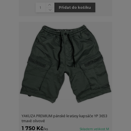
Přidat do košíku
YAKUZA PREMIUM pánské kraťasy kapsáče YP 3653
tmavě olivové
1 750 Kč
/
ks
Skladem velikost M