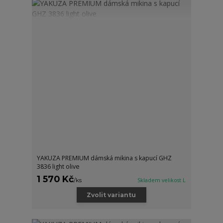
YAKUZA PREMIUM dámská mikina s kapucí GHZ
3836 light olive
1 570 Kč
/
ks
Skladem velikost L
Zvolit variantu