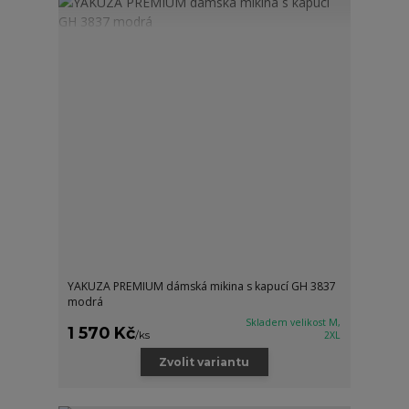
YAKUZA PREMIUM dámská mikina s kapucí GH 3837
modrá
Skladem velikost M,
1 570 Kč
/
ks
2XL
Zvolit variantu