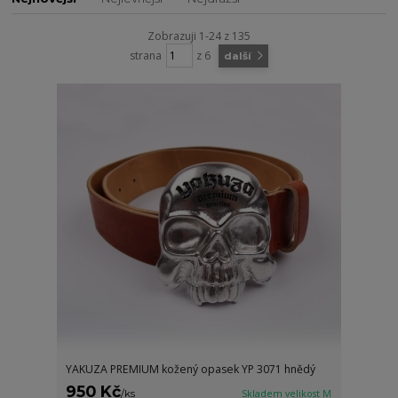
Zobrazuji 1-24 z 135
strana
z 6
další
YAKUZA PREMIUM kožený opasek YP 3071 hnědý
950 Kč
/
ks
Skladem velikost M