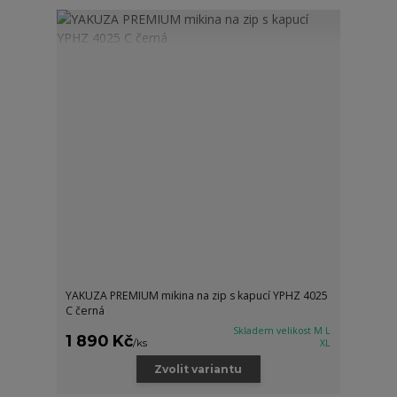
YAKUZA PREMIUM mikina na zip s kapucí YPHZ 4025
C černá
Skladem velikost M L
1 890 Kč
/
ks
XL
Zvolit variantu