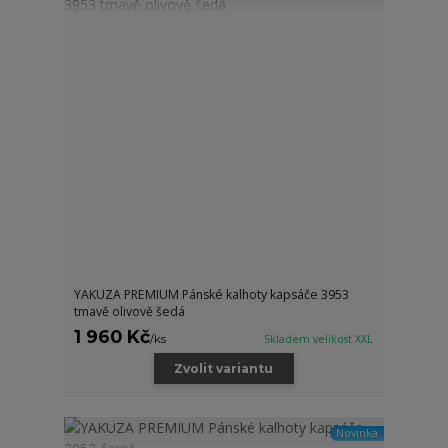
YAKUZA PREMIUM Pánské kalhoty kapsáče 3953
tmavě olivově šedá
1 960 Kč
/
ks
Skladem velikost XXL
Zvolit variantu
Novinka