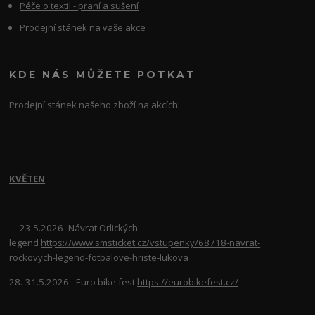
Péče o textil - praní a sušení
Prodejní stánek na vaše akce
KDE NÁS MŮŽETE POTKAT
Prodejní stánek našeho zboží na akcích:
KVĚTEN
23.5.2026- Návrat Orlických
legend
https://www.smsticket.cz/vstupenky/68718-navrat-
rockovych-legend-fotbalove-hriste-lukova
28.-31.5.2026 - Euro bike fest
https://eurobikefest.cz/