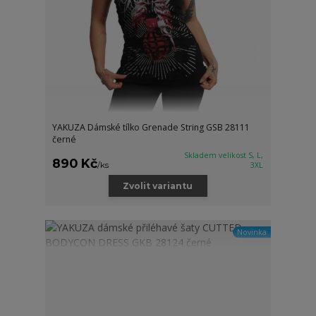
YAKUZA Dámské tílko Grenade String GSB 28111
černé
Skladem velikost S, L,
890 Kč
/
ks
3XL
Zvolit variantu
Novinka