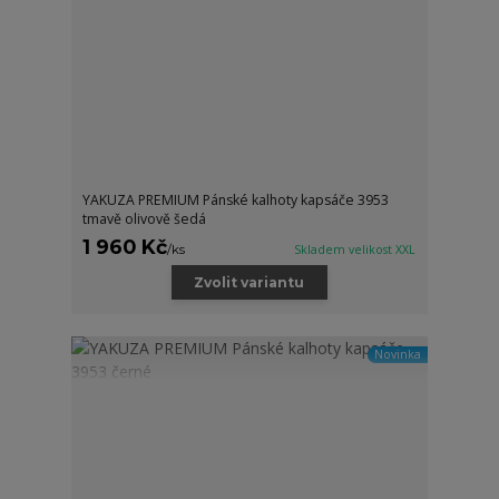
YAKUZA PREMIUM Pánské kalhoty kapsáče 3953
tmavě olivově šedá
1 960 Kč
/
ks
Skladem velikost XXL
Zvolit variantu
Novinka