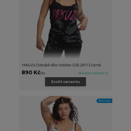
YAKUZA Dámské tílko Hidden GSB 28113 černé
890 Kč
/
ks
Skladem velikost S L
Zvolit variantu
Novinka