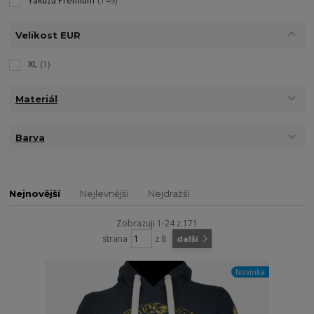
Yakuza Premium
(149)
Velikost EUR
XL
(1)
Materiál
Barva
Nejnovější
Nejlevnější
Nejdražší
Zobrazuji 1-24 z 171
strana
z 8
další
Novinka