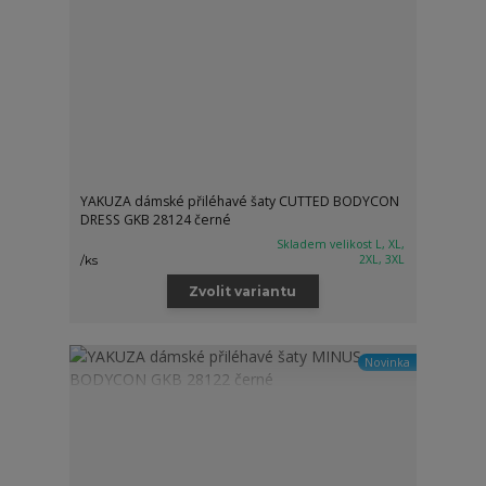
YAKUZA dámské přiléhavé šaty CUTTED BODYCON
DRESS GKB 28124 černé
Skladem velikost L, XL,
2XL, 3XL
/
ks
Zvolit variantu
Novinka