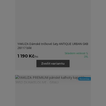
YAKUZA Dámské tričkové šaty ANTIQUE URBAN GKB
28117 bílé
Skladem velikost S,
1 190 Kč
/
ks
2XL
Zvolit variantu
Novinka