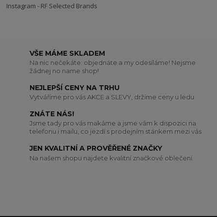
Instagram - RF Selected Brands
VŠE MÁME SKLADEM
Na nic nečekáte: objednáte a my odesíláme! Nejsme
žádnej no name shop!
NEJLEPŠÍ CENY NA TRHU
Vytváříme pro vás AKCE a SLEVY, držíme ceny u ledu
ZNÁTE NÁS!
Jsme tady pro vás makáme a jsme vám k dispozici na
telefonu i mailu, co jezdí s prodejním stánkem mezi vás
JEN KVALITNÍ A PROVĚŘENÉ ZNAČKY
Na našem shopu najdete kvalitní značkové oblečení