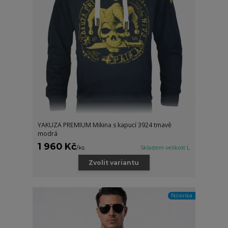
YAKUZA PREMIUM Mikina s kapucí 3924 tmavě
modrá
1 960 Kč
/
ks
Skladem velikost L
Zvolit variantu
Novinka