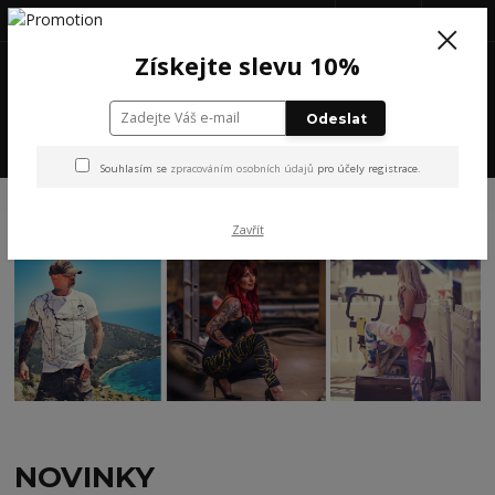
+420 777 199 652
(Po-Pá, 8-16 hod.)
CZK
0
Získejte slevu 10%
0 Kč
Odeslat
Menu
Souhlasím se
zpracováním osobních údajů
pro účely registrace.
Úvod
NOVINKY
Zavřít
NOVINKY