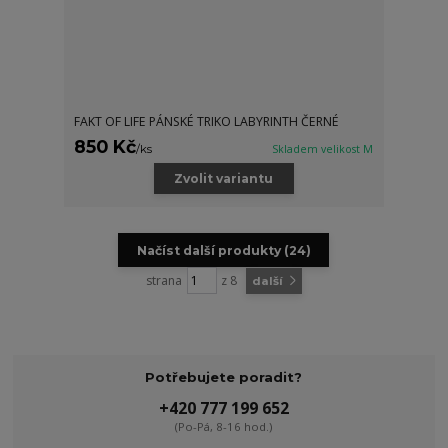
FAKT OF LIFE PÁNSKÉ TRIKO LABYRINTH ČERNÉ
850 Kč
/
ks
Skladem velikost M
Zvolit variantu
Načíst další produkty (24)
strana
z 8
další
Potřebujete poradit?
+420 777 199 652
(Po-Pá, 8-16 hod.)