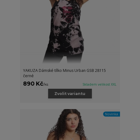
YAKUZA Dámské tílko Minus Urban GSB 28115
černé
890 Kč
/
ks
Skladem velikost XXL
Zvolit variantu
Novinka