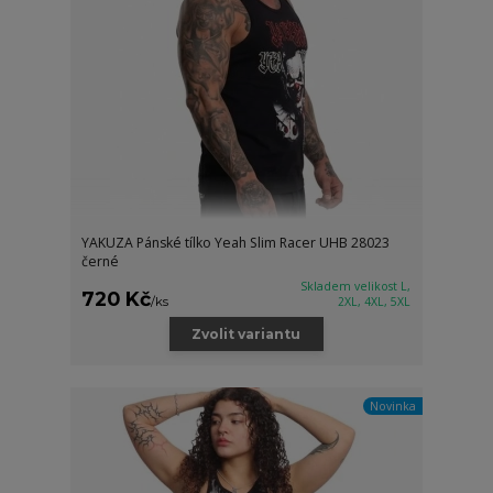
YAKUZA Pánské tílko Yeah Slim Racer UHB 28023
černé
Skladem velikost L,
720 Kč
/
ks
2XL, 4XL, 5XL
Zvolit variantu
Novinka