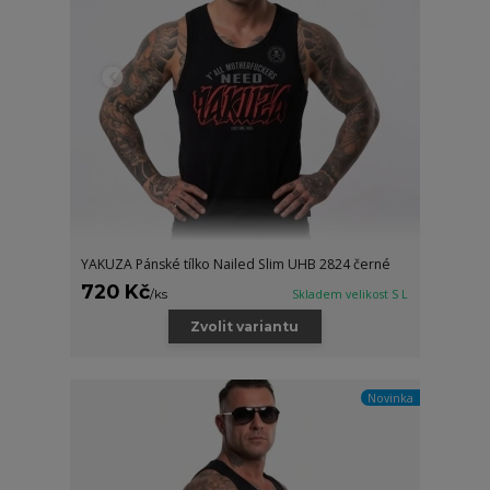
YAKUZA Pánské tílko Nailed Slim UHB 2824 černé
720 Kč
/
ks
Skladem velikost S L
Zvolit variantu
Novinka