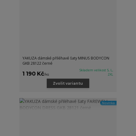
YAKUZA dámské přiléhavé šaty MINUS BODYCON
GKB 28122 černé
Skladem velikost S, L,
1 190 Kč
/
ks
2XL
Zvolit variantu
Novinka