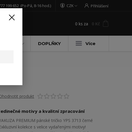
777 199 652
(Po-Pá, 8-16 hod.)
CZK
Přihlášení
0
ks
za
0 Kč
t
DĚTSKÉ
DOPLŇKY
Více
Ohodnotit produkt
Jedinečné motivy a kvalitní zpracování
YAKUZA PREMIUM pánské tričko YPS 3713 černé
Exkluzivní kolekce s velice vydařenými motivy!