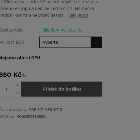
100% bavlna. Trička YP patří k největším trhákům
našeho eshopu a není se čemu divit! Německá
tradiční kvalita a neotřelý design.
celý popis
Dostupnost
Skladem velikost XL
Velikost EUR
Nejsme plátci DPH
850 Kč
/
ks
Přidat do košíku
Číslo produktu:
YAP 171 YPS 3713
EAN kód:
4063391115605