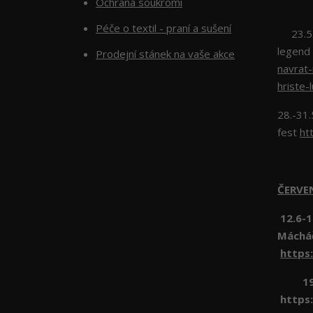
Ochrana soukromí
Péče o textil - praní a sušení
23.5.2
legend
Prodejní stánek na vaše akce
navrat
hriste-
28.-31.
fest
ht
ČERV
12.6-1
Máchá
https
19.6 
https: