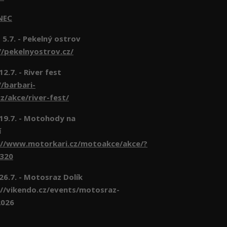
NEC
 5.7. - Pekelný ostrov
//pekelnyostrov.cz/
 12.7. - River fest
//barbari-
z/akce/river-fest/
- 19.7. - Motohody na
í
://www.motorkari.cz/motoakce/akce/?
6320
 26.7. - Motosraz Dolík
//vikendo.cz/events/motosraz-
2026