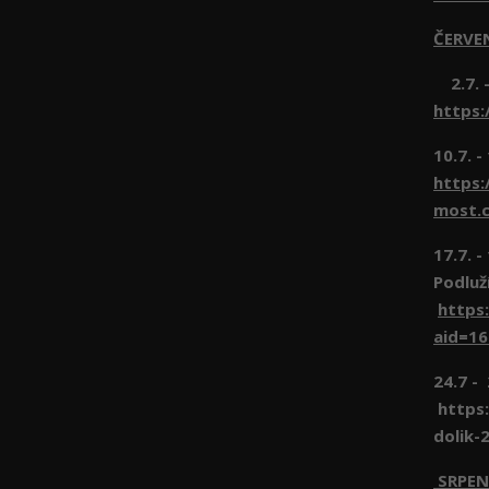
ČERVE
2.7. -
https:
10.7. -
https:
most.c
17.7. 
Podluž
https
aid=1
24.7 -
https:
dolik-
SRPEN