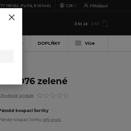
777 199 652
(Po-Pá, 8-16 hod.)
CZK
Přihlášení
0
ks
za
0 Kč
t
DĚTSKÉ
DOPLŇKY
Více
W 4076 zelené
Ohodnotit produkt
Pánské koupací šortky
Pánské koupací šortky
celý popis