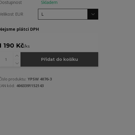
Dostupnost
Skladem
Velikost EUR
Nejsme plátci DPH
1 190 Kč
/
ks
Přidat do košíku
Číslo produktu:
YPSW 4076-3
EAN kód:
4063391152143