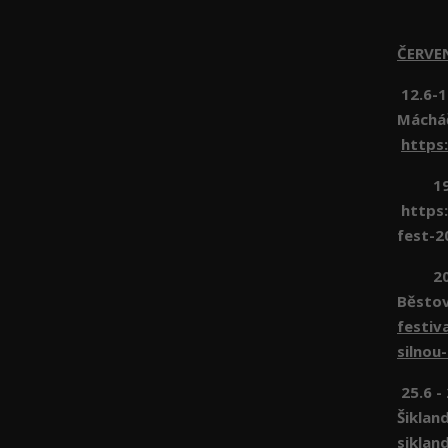
ČERV
12.6-1
Máchá
https
19.6 
https:
fest-2
20.6 
Běsto
festiv
silnou
25.6 -
Šiklan
siklan