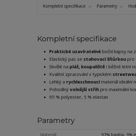
Kompletní specifikace
Parametry
Hod
Kompletní specifikace
Praktické uzavíratelné
boční kapsy na z
Elastický pas se
stahovací šňůrkou
pro 
Skvělé na
pláž, koupaliště
i běžné letní n
Kvalitní zpracování v typickém
streetwea
Lehký a
rychleschnoucí
materiál ideální n
Pohodlný
volnější střih
pro maximální ko
95 % polyester, 5 % elastan
Parametry
Materiál
97% bavlna, 3% e