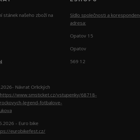
í stánek našeho zboží na
Sídlo společnosti a koresponden
adresa:
Opatov 15
Opatov
N
569 12
026- Návrat Orlických
https://www.smsticket.cz/vstupenky/68718-
-rockovych-legend-fotbalove-
lukova
5.2026 - Euro bike
tps://eurobikefest.cz/