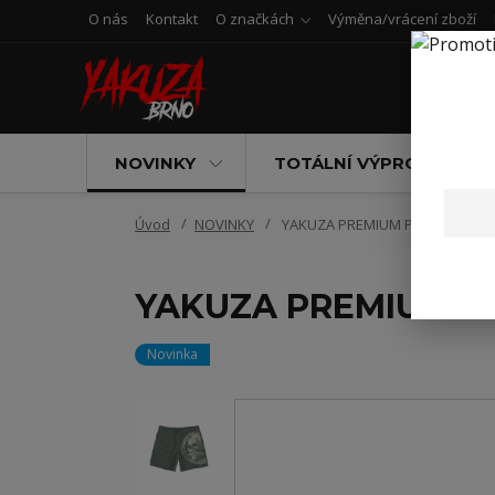
O nás
Kontakt
O značkách
Výměna/vrácení zboží
NOVINKY
TOTÁLNÍ VÝPRODEJ
Úvod
NOVINKY
YAKUZA PREMIUM PÁNSKÉ KOUPA
YAKUZA PREMIUM PÁ
Novinka