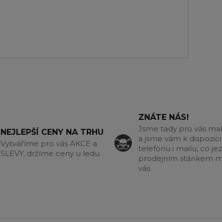
ZNÁTE NÁS!
Jsme tady pro vás m
NEJLEPŠÍ CENY NA TRHU
a jsme vám k dispozici
Vytváříme pro vás AKCE a
telefonu i mailu, co jez
SLEVY, držíme ceny u ledu
prodejním stánkem m
vás