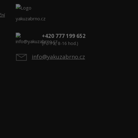
ční
yakuzabrno.cz
+420 777 199 652
(Po-Pá, 8-16 hod.)
info@yakuzabrno.cz