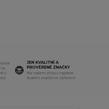
JEN KVALITNÍ A
akáme
PROVĚŘENÉ ZNAČKY
 na
dí s
Na našem shopu najdete
ezi
kvalitní značkové oblečení