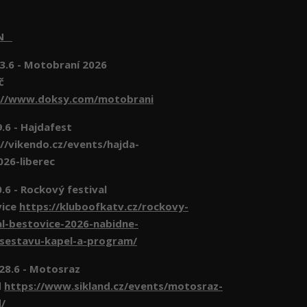
EN
3.6 - Motobraní 2026
č
://www.doksy.com/motobrani
- Hajdafest
//vikendo.cz/events/hajda-
026-liberec
- Rockový festival
vice
https://kluboofkatv.cz/rockovy-
al-bestovice-2026-nabidne-
-sestavu-kapel-a-program/
 28.6 - Motosraz
d
https://www.sikland.cz/events/motosraz-
d/