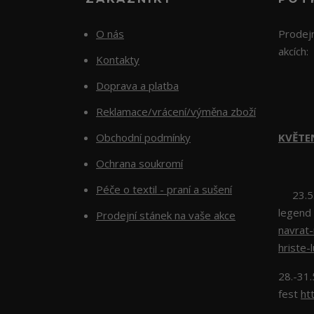
O nás
Prodejn
akcích:
Kontakty
Doprava a platba
Reklamace/vrácení/výměna zboží
Obchodní podmínky
KVĚTE
Ochrana soukromí
Péče o textil - praní a sušení
23.5.2
legend
Prodejní stánek na vaše akce
navrat
hriste-
28.-31.
fest
ht