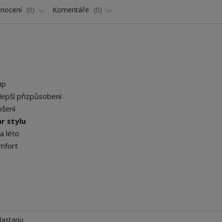
nocení
0
Komentáře
0
ip
lepší přizpůsobení
ošení
r stylu
a léto
mfort
lastanu