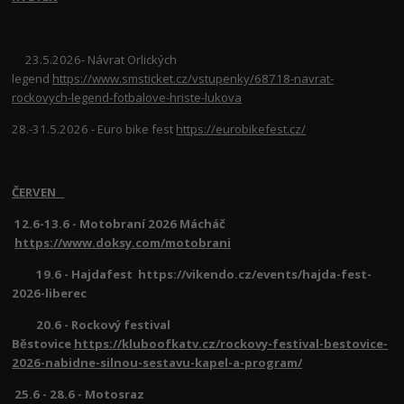
23.5.2026- Návrat Orlických
legend
https://www.smsticket.cz/vstupenky/68718-navrat-
rockovych-legend-fotbalove-hriste-lukova
28.-31.5.2026 - Euro bike fest
https://eurobikefest.cz/
ČERVEN
12.6-13.6 - Motobraní 2026 Mácháč
https://www.doksy.com/motobrani
19.6 - Hajdafest https://vikendo.cz/events/hajda-fest-
2026-liberec
20.6 - Rockový festival
Běstovice
https://kluboofkatv.cz/rockovy-festival-bestovice-
2026-nabidne-silnou-sestavu-kapel-a-program/
25.6 - 28.6 - Motosraz