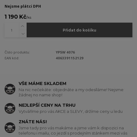
Nejsme plátci DPH
1 190 Kč
/
ks
Přidat do košíku
Číslo produktu:
YPSW 4076
EAN kód:
4063391152129
VŠE MÁME SKLADEM
Na nic nečekáte: objednáte a my odesíláme! Nejsme
žádnej no name shop!
NEJLEPŠÍ CENY NA TRHU
Vytváříme pro vás AKCE a SLEVY, držíme ceny u ledu
ZNÁTE NÁS!
Jsme tady pro vás makáme a jsme vám k dispozici na
telefonu i mailu, co jezdí s prodejním stánkem mezi vás