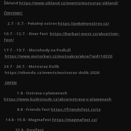
Šikland
https://www.sikland.cz/events/motosraz-sikland/
ČERVENEC
2.7. - 5.7. - Pekelný ostrov
https://pekelnyostrov.cz/
10.7. - 12.7. - River fest
https://barbari-most.cz/akce/river-
fest/
17.7. - 19.7. - Motohody na Podluží
https://www.motorkari.cz/motoakce/akce/?aid=16320
24.7 - 26.7. - Motosraz Dolík
https://vikendo.cz/events/motosraz-dolik-2026
SRPEN
1.8 - Ostrava v plamenech
https://www.kudyznudy.cz/akce/ostrava-v-plamenech
8.8 - Friends fest
https://friendsfest.cz/cs
14.8 - 15.8 - Magmafest
https://magmafest.cz/
22.8 - Dosifest