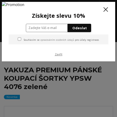
+420 777 199 652
(Po-Pá, 8-16 hod.)
CZK
0
Získejte slevu 10%
0 Kč
Odeslat
Menu
Souhlasím se
zpracováním osobních údajů
pro účely registrace.
Úvod
NOVINKY
YAKUZA PREMIUM PÁNSKÉ KOUPACÍ ŠORTKY YPSW
4076 zelené
Zavřít
YAKUZA PREMIUM PÁNSKÉ
KOUPACÍ ŠORTKY YPSW
4076 zelené
Novinka