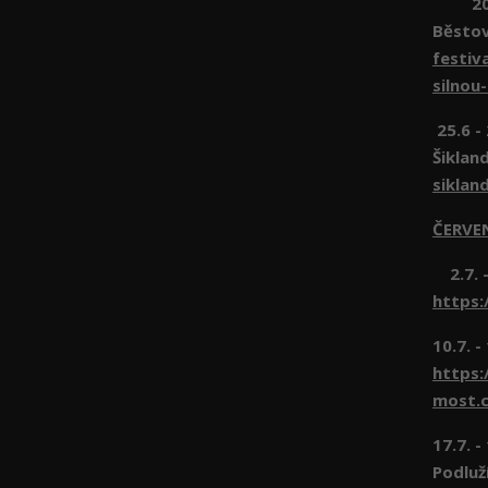
20.6 
Běsto
festiv
silnou
25.6 -
Šiklan
siklan
ČERVE
2.7. -
https:
10.7. -
https:
most.c
17.7. 
Podluž