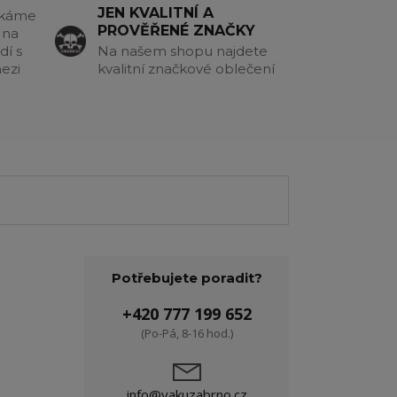
JEN KVALITNÍ A
akáme
PROVĚŘENÉ ZNAČKY
 na
dí s
Na našem shopu najdete
ezi
kvalitní značkové oblečení
Potřebujete poradit?
+420 777 199 652
(Po-Pá, 8-16 hod.)
info@yakuzabrno.cz