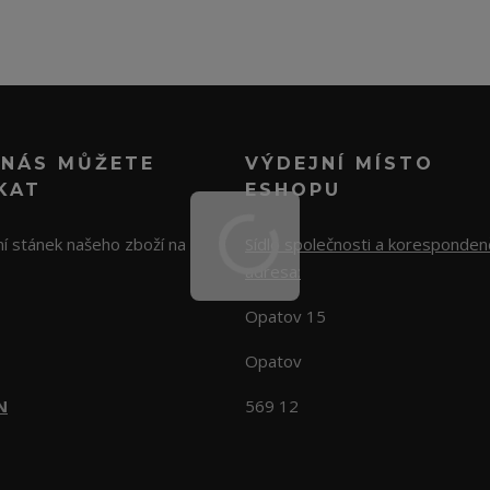
 NÁS MŮŽETE
VÝDEJNÍ MÍSTO
KAT
ESHOPU
í stánek našeho zboží na
Sídlo společnosti a koresponden
adresa:
Opatov 15
Opatov
N
569 12