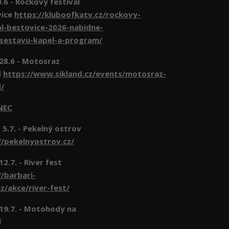
- Rockový festival
vice
https://kluboofkatv.cz/rockovy-
al-bestovice-2026-nabidne-
-sestavu-kapel-a-program/
 28.6 - Motosraz
d
https://www.sikland.cz/events/motosraz-
d/
NEC
 5.7. - Pekelný ostrov
//pekelnyostrov.cz/
 12.7. - River fest
//barbari-
z/akce/river-fest/
- 19.7. - Motohody na
í