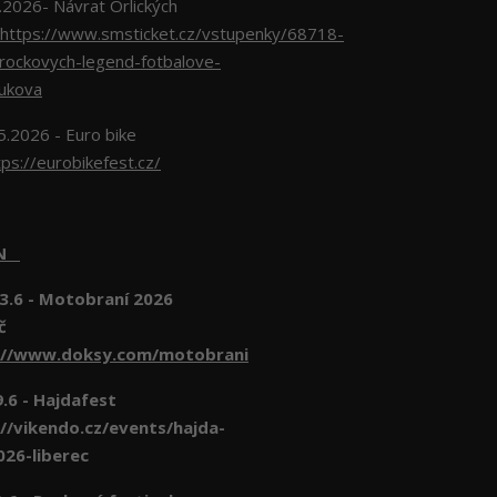
026- Návrat Orlických
https://www.smsticket.cz/vstupenky/68718-
-rockovych-legend-fotbalove-
lukova
5.2026 - Euro bike
tps://eurobikefest.cz/
EN
3.6 - Motobraní 2026
č
://www.doksy.com/motobrani
- Hajdafest
//vikendo.cz/events/hajda-
026-liberec