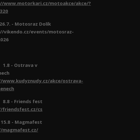
://www.motorkari.cz/motoakce/akce/?
6320
 26.7. - Motosraz Dolík
//vikendo.cz/events/motosraz-
2026
- Ostrava v
nech
//www.kudyznudy.cz/akce/ostrava-
menech
- Friends fest
//friendsfest.cz/cs
 15.8 - Magmafest
//magmafest.cz/