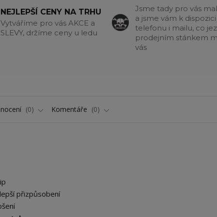
Jsme tady pro vás m
NEJLEPŠÍ CENY NA TRHU
a jsme vám k dispozici
Vytváříme pro vás AKCE a
telefonu i mailu, co jez
SLEVY, držíme ceny u ledu
prodejním stánkem m
vás
nocení
0
Komentáře
0
ip
lepší přizpůsobení
ošení