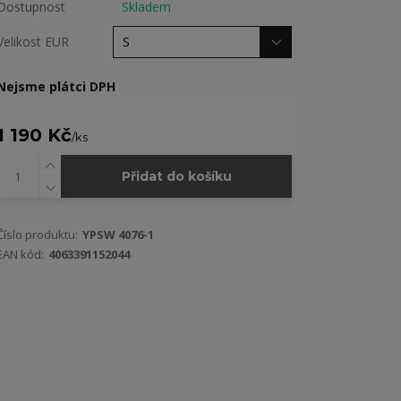
Dostupnost
Skladem
Velikost EUR
Nejsme plátci DPH
1 190 Kč
/
ks
Přidat do košíku
Číslo produktu:
YPSW 4076-1
EAN kód:
4063391152044