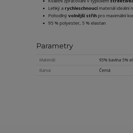
Kvalitní zpracování v typickém
streetwea
Lehký a
rychleschnoucí
materiál ideální n
Pohodlný
volnější střih
pro maximální ko
95 % polyester, 5 % elastan
Parametry
Materiál
95% bavlna 5% e
Barva
Černá