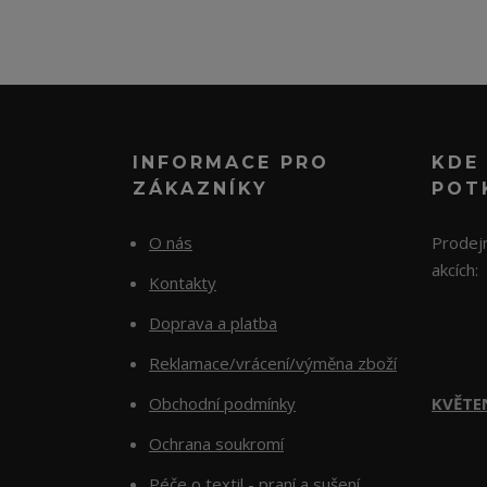
INFORMACE PRO
KDE
ZÁKAZNÍKY
POT
O nás
Prodejn
akcích:
Kontakty
Doprava a platba
Reklamace/vrácení/výměna zboží
Obchodní podmínky
KVĚTE
Ochrana soukromí
Péče o textil - praní a sušení