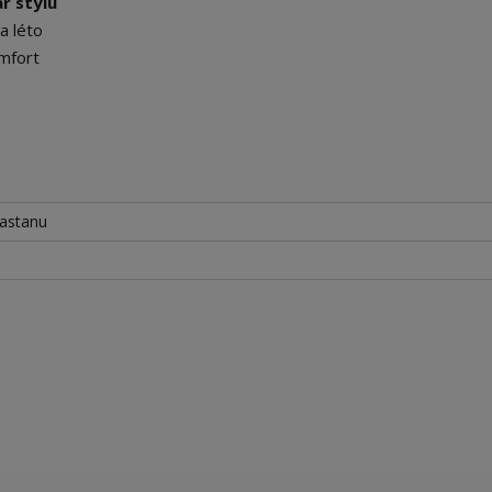
r stylu
a léto
mfort
lastanu