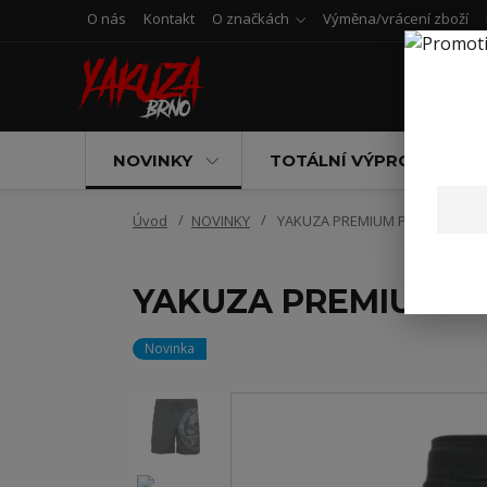
O nás
Kontakt
O značkách
Výměna/vrácení zboží
NOVINKY
TOTÁLNÍ VÝPRODEJ
Úvod
NOVINKY
YAKUZA PREMIUM PÁNSKÉ KOUPA
YAKUZA PREMIUM PÁ
Novinka