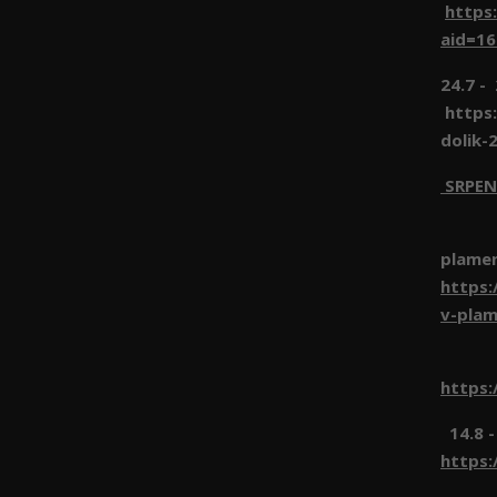
https
aid=1
24.7 -
https:
dolik-
SRPEN
1.8 
plame
https:
v-pla
8.8 
https:
14.8 -
https: