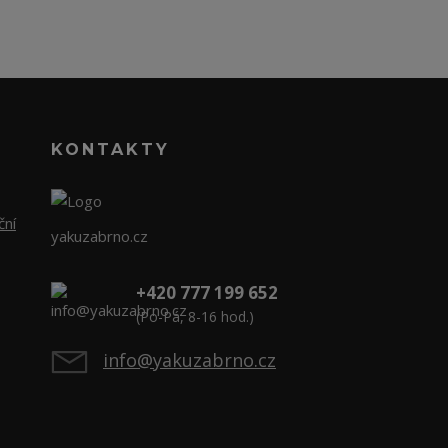
KONTAKTY
ční
yakuzabrno.cz
+420 777 199 652
(Po-Pá, 8-16 hod.)
info@yakuzabrno.cz