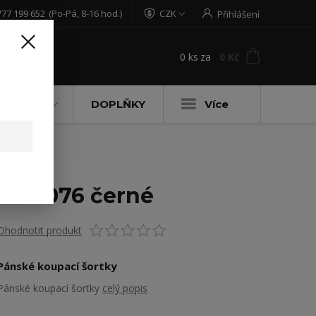
777 199 652
(Po-Pá, 8-16 hod.)
CZK
Přihlášení
0
ks
za
0 Kč
t
DĚTSKÉ
DOPLŇKY
Více
W 4076 černé
Ohodnotit produkt
Pánské koupací šortky
Pánské koupací šortky
celý popis