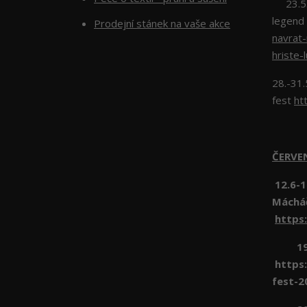
23.5.2
legend
Prodejní stánek na vaše akce
navrat
hriste-
28.-31.
fest
ht
ČERV
12.6-1
Máchá
https
19.6 
https:
fest-2