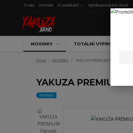
O nás
Kontakt
O značkách
Výměna/vrácení zboží
NOVINKY
TOTÁLNÍ VÝPRODEJ
Úvod
NOVINKY
YAKUZA PREMIUM Pánské kalhot
YAKUZA PREMIUM Pán
Novinka