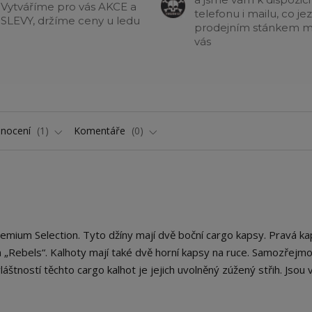
Vytváříme pro vás AKCE a
telefonu i mailu, co jez
SLEVY, držíme ceny u ledu
prodejním stánkem m
vás
nocení
1
Komentáře
0
emium Selection. Tyto džíny mají dvě boční cargo kapsy. Pravá ka
Rebels“. Kalhoty mají také dvě horní kapsy na ruce. Samozřejmo
áštností těchto cargo kalhot je jejich uvolněný zúžený střih. Jsou 