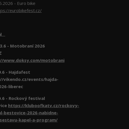
5.2026 - Euro bike
tps://eurobikefest.cz/
EN
3.6 - Motobraní 2026
č
://www.doksy.com/motobrani
- Hajdafest
//vikendo.cz/events/hajda-
026-liberec
- Rockový festival
vice
https://kluboofkatv.cz/rockovy-
al-bestovice-2026-nabidne-
-sestavu-kapel-a-program/