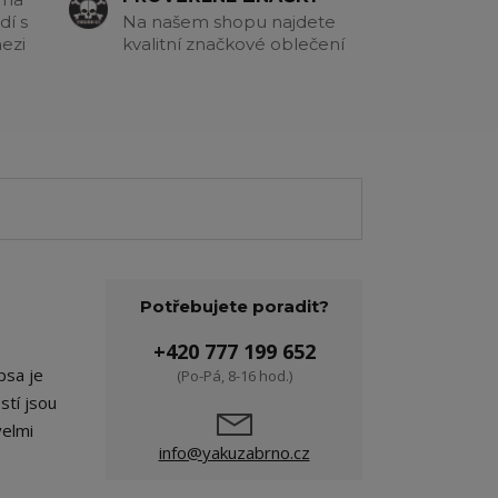
dí s
Na našem shopu najdete
ezi
kvalitní značkové oblečení
Potřebujete poradit?
+420 777 199 652
psa je
(Po-Pá, 8-16 hod.)
stí jsou
velmi
info@yakuzabrno.cz