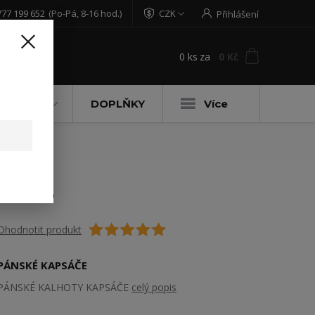
777 199 652
(Po-Pá, 8-16 hod.)
CZK
Přihlášení
0
ks
za
0 Kč
t
DĚTSKÉ
DOPLŇKY
Více
černé
Ohodnotit produkt
PÁNSKÉ KAPSÁČE
PÁNSKÉ KALHOTY KAPSÁČE
celý popis