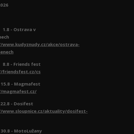
2026
- Ostrava v
nech
//www.kudyznudy.cz/akce/ostrava-
menech
- Friends fest
//friendsfest.cz/cs
 15.8 - Magmafest
//magmafest.cz/
 - Dosifest
//www.sloupnice.cz/aktuality/dosifest-
 30.8 - MotoLužany