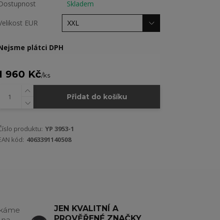
Dostupnost
Skladem
Velikost EUR
Nejsme plátci DPH
1 960 Kč
/
ks
Přidat do košíku
Číslo produktu:
YP 3953-1
EAN kód:
4063391140508
JEN KVALITNÍ A
akáme
PROVĚŘENÉ ZNAČKY
 na