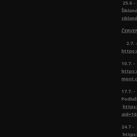
25.6 -
Šiklan
siklan
ČERVE
2.7. -
https:
10.7. -
https:
most.c
17.7. 
Podluž
https
aid=1
24.7 -
https: