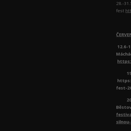
28.-31.
fest
ht
ČERV
12.6-1
Máchá
https
19.6 
https:
fest-2
20.6 
Běsto
festiv
silnou