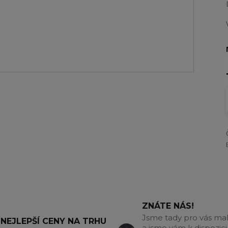
ZNÁTE NÁS!
Jsme tady pro vás m
NEJLEPŠÍ CENY NA TRHU
a jsme vám k dispozici