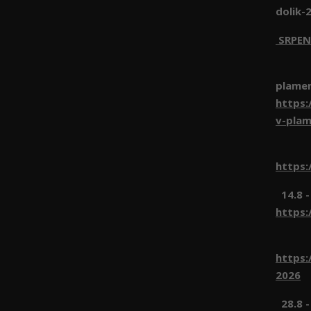
dolik-
SRPEN
1.8 
plame
https:
v-pla
8.8 
https:
14.8 -
https:
22.8
https:
2026
28.8 -