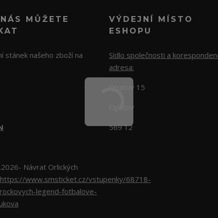
 NÁS MŮŽETE
VÝDEJNÍ MÍSTO
KAT
ESHOPU
í stánek našeho zboží na
Sídlo společnosti a koresponden
adresa:
Opatov 15
Opatov
N
569 12
026- Návrat Orlických
https://www.smsticket.cz/vstupenky/68718-
-rockovych-legend-fotbalove-
lukova