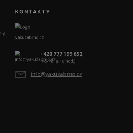
KONTAKTY
ční
yakuzabrno.cz
+420 777 199 652
(Po-Pá, 8-16 hod.)
info@yakuzabrno.cz