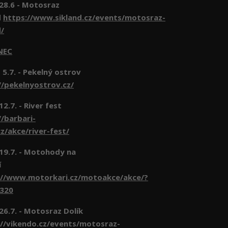
 28.6 - Motosraz
d
https://www.sikland.cz/events/motosraz-
d/
NEC
 5.7. - Pekelný ostrov
//pekelnyostrov.cz/
 12.7. - River fest
//barbari-
z/akce/river-fest/
- 19.7. - Motohody na
í
://www.motorkari.cz/motoakce/akce/?
6320
 26.7. - Motosraz Dolík
//vikendo.cz/events/motosraz-