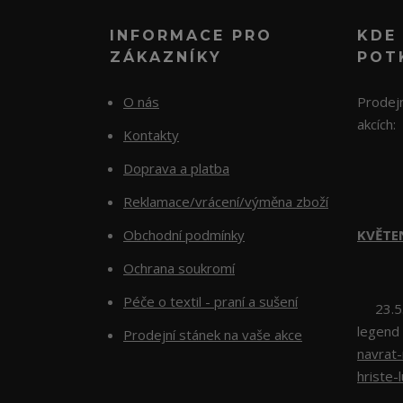
INFORMACE PRO
KDE
ZÁKAZNÍKY
POT
O nás
Prodejn
akcích:
Kontakty
Doprava a platba
Reklamace/vrácení/výměna zboží
Obchodní podmínky
KVĚTE
Ochrana soukromí
Péče o textil - praní a sušení
23.5.2
legend
Prodejní stánek na vaše akce
navrat
hriste-