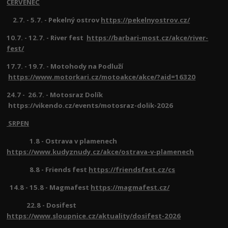
ČERVENEC
2.7. - 5.7. - Pekelný ostrov
https://pekelnyostrov.cz/
10.7. - 12.7. - River fest
https://barbari-most.cz/akce/river-
fest/
17.7. - 19.7. - Motohody na Podluží
https://www.motorkari.cz/motoakce/akce/?aid=16320
24.7 - 26.7. - Motosraz Dolík
https://vikendo.cz/events/motosraz-dolik-2026
SRPEN
1.8 - Ostrava v plamenech
https://www.kudyznudy.cz/akce/ostrava-v-plamenech
8.8 - Friends fest
https://friendsfest.cz/cs
14.8 - 15.8 - Magmafest
https://magmafest.cz/
22.8 - Dosifest
https://www.sloupnice.cz/aktuality/dosifest-2026