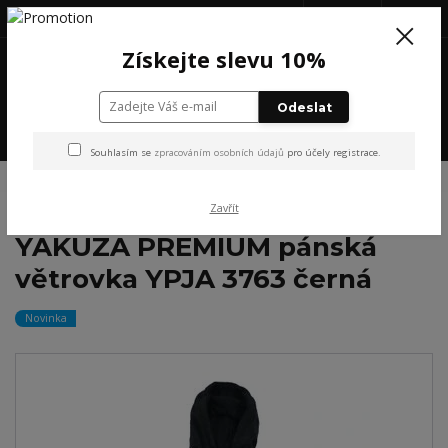
+420 777 199 652
(Po-Pá, 8-16 hod.)
CZK
0
Získejte slevu 10%
0 Kč
Odeslat
Menu
Souhlasím se
zpracováním osobních údajů
pro účely registrace.
Úvod
NOVINKY
YAKUZA PREMIUM pánská větrovka YPJA 3763 černá
Zavřít
YAKUZA PREMIUM pánská
větrovka YPJA 3763 černá
Novinka