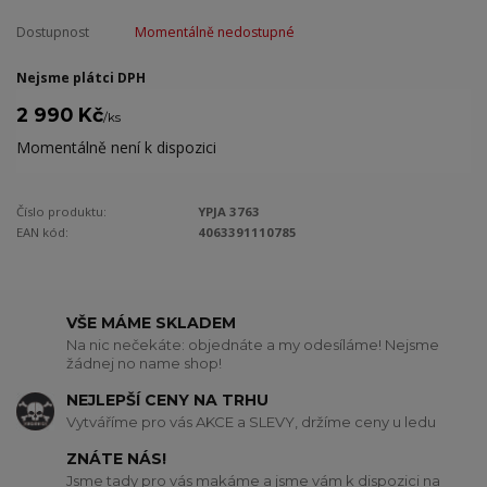
Dostupnost
Momentálně nedostupné
Nejsme plátci DPH
2 990 Kč
/
ks
Momentálně není k dispozici
Číslo produktu:
YPJA 3763
EAN kód:
4063391110785
VŠE MÁME SKLADEM
Na nic nečekáte: objednáte a my odesíláme! Nejsme
žádnej no name shop!
NEJLEPŠÍ CENY NA TRHU
Vytváříme pro vás AKCE a SLEVY, držíme ceny u ledu
ZNÁTE NÁS!
Jsme tady pro vás makáme a jsme vám k dispozici na