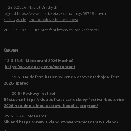
23.5.2026- Návrat Orlických
legend
https://www.smsticket.cz/vstupenky/68718-navrat-
rockovych-legend-fotbalove-hriste-lukova
28.-31.5.2026 - Euro bike fest
https://eurobikefest.cz/
ČERVEN
12.6-13.6 - Motobraní 2026 Mácháč
https://www.doksy.com/motobrani
19.6 - Hajdafest https://vikendo.cz/events/hajda-fest-
2026-liberec
20.6 - Rockový festival
Běstovice
https://kluboofkatv.cz/rockovy-festival-bestovice-
2026-nabidne-silnou-sestavu-kapel-a-program/
25.6 - 28.6 - Motosraz
Šikland
https://www.sikland.cz/events/motosraz-sikland/