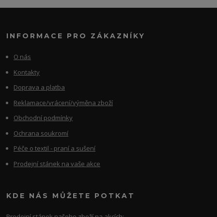
INFORMACE PRO ZÁKAZNÍKY
O nás
Kontakty
Doprava a platba
Reklamace/vrácení/výměna zboží
Obchodní podmínky
Ochrana soukromí
Péče o textil - praní a sušení
Prodejní stánek na vaše akce
KDE NÁS MŮŽETE POTKAT
Prodejní stánek našeho zboží na akcích: