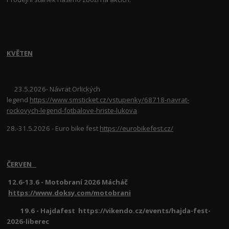
KVĚTEN
23.5.2026- Návrat Orlických
legend
https://www.smsticket.cz/vstupenky/68718-navrat-
rockovych-legend-fotbalove-hriste-lukova
28.-31.5.2026 - Euro bike fest
https://eurobikefest.cz/
ČERVEN
12.6-13.6 - Motobraní 2026 Mácháč
https://www.doksy.com/motobrani
19.6 - Hajdafest https://vikendo.cz/events/hajda-fest-
2026-liberec