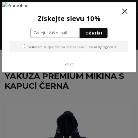
+420 777 199 652
(Po-Pá, 8-16 hod.)
CZK
0
Získejte slevu 10%
0 Kč
Odeslat
Menu
Souhlasím se
zpracováním osobních údajů
pro účely registrace.
Úvod
NOVINKY
PÁNSKÉ
YAKUZA PREMIUM MIKINA S KAPUCÍ ČERNÁ
Zavřít
YAKUZA PREMIUM MIKINA S
KAPUCÍ ČERNÁ