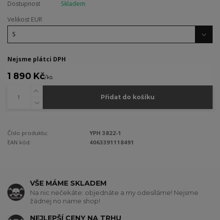
Dostupnost
Skladem
Velikost EUR
Nejsme plátci DPH
1 890 Kč
/
ks
Přidat do košíku
Číslo produktu:
YPH 3822-1
EAN kód:
4063391118491
VŠE MÁME SKLADEM
Na nic nečekáte: objednáte a my odesíláme! Nejsme
žádnej no name shop!
NEJLEPŠÍ CENY NA TRHU