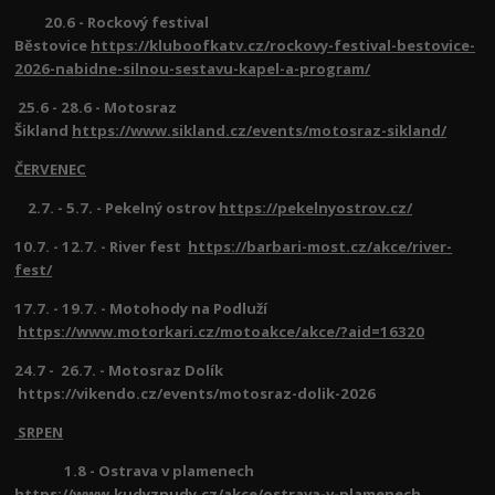
20.6 - Rockový festival
Běstovice
https://kluboofkatv.cz/rockovy-festival-bestovice-
2026-nabidne-silnou-sestavu-kapel-a-program/
25.6 - 28.6 - Motosraz
Šikland
https://www.sikland.cz/events/motosraz-sikland/
ČERVENEC
2.7. - 5.7. - Pekelný ostrov
https://pekelnyostrov.cz/
10.7. - 12.7. - River fest
https://barbari-most.cz/akce/river-
fest/
17.7. - 19.7. - Motohody na Podluží
https://www.motorkari.cz/motoakce/akce/?aid=16320
24.7 - 26.7. - Motosraz Dolík
https://vikendo.cz/events/motosraz-dolik-2026
SRPEN
1.8 - Ostrava v plamenech
https://www.kudyznudy.cz/akce/ostrava-v-plamenech