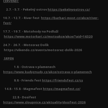
ČERVENEC
2.7. - 5.7. - Pekelný ostrov
https://pekelnyostrov.cz/
10.7. - 12.7. - River fest
https://barbari-most.cz/akce/river-
fest/
17.7. - 19.7. - Motohody na Podluží
https://www.motorkari.cz/motoakce/akce/?aid=16320
24.7 - 26.7. - Motosraz Dolík
https://vikendo.cz/events/motosraz-dolik-2026
SRPEN
1.8 - Ostrava v plamenech
https://www.kudyznudy.cz/akce/ostrava-v-plamenech
8.8 - Friends fest
https://friendsfest.cz/cs
14.8 - 15.8 - Magmafest
https://magmafest.cz/
22.8 - Dosifest
https://www.sloupnice.cz/aktuality/dosifest-2026