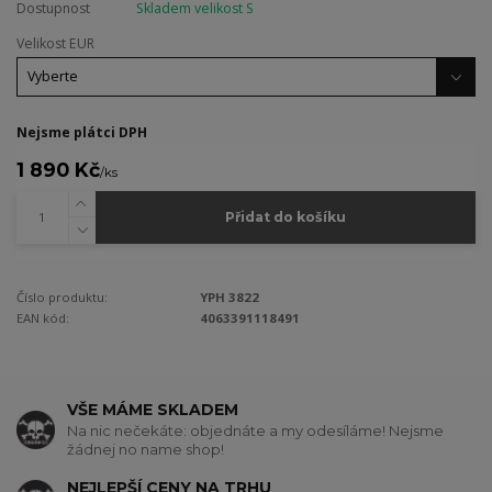
Dostupnost
Skladem velikost S
Velikost EUR
Nejsme plátci DPH
1 890 Kč
/
ks
Přidat do košíku
Číslo produktu:
YPH 3822
EAN kód:
4063391118491
VŠE MÁME SKLADEM
Na nic nečekáte: objednáte a my odesíláme! Nejsme
žádnej no name shop!
NEJLEPŠÍ CENY NA TRHU