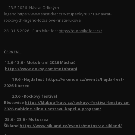
23.5.2026- Návrat Orlických
legend
https://www.smsticket.cz/vstupenky/68718-navrat-
rockovych-legend-fotbalove-hriste-lukova
28.-31.5.2026 - Euro bike fest
https://eurobikefest.cz/
ČERVEN
12.6-13.6 - Motobraní 2026 Mácháč
https://www.doksy.com/motobrani
19.6 - Hajdafest https://vikendo.cz/events/hajda-fest-
2026-liberec
20.6 - Rockový festival
Běstovice
https://kluboofkatv.cz/rockovy-festival-bestovice-
2026-nabidne-silnou-sestavu-kapel-a-program/
25.6 - 28.6 - Motosraz
Šikland
https://www.sikland.cz/events/motosraz-sikland/