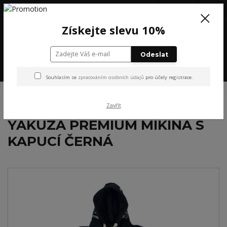
+420 777 199 652
(Po-Pá, 8-16 hod.)
CZK
0
Získejte slevu 10%
0 Kč
Odeslat
Menu
Souhlasím se
zpracováním osobních údajů
pro účely registrace.
Úvod
NOVINKY
PÁNSKÉ
YAKUZA PREMIUM MIKINA S KAPUCÍ ČERNÁ
Zavřít
YAKUZA PREMIUM MIKINA S
KAPUCÍ ČERNÁ