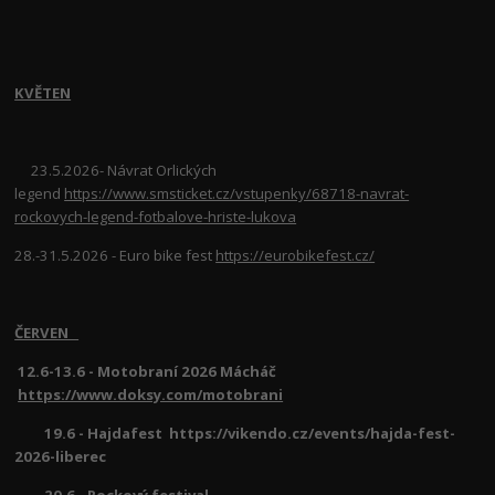
KVĚTEN
23.5.2026- Návrat Orlických
legend
https://www.smsticket.cz/vstupenky/68718-navrat-
rockovych-legend-fotbalove-hriste-lukova
28.-31.5.2026 - Euro bike fest
https://eurobikefest.cz/
ČERVEN
12.6-13.6 - Motobraní 2026 Mácháč
https://www.doksy.com/motobrani
19.6 - Hajdafest https://vikendo.cz/events/hajda-fest-
2026-liberec