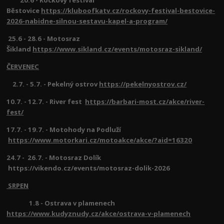
20.6 - Rockový festival
Běstovice
https://kluboofkatv.cz/rockovy-festival-bestovice-
2026-nabidne-silnou-sestavu-kapel-a-program/
25.6 - 28.6 - Motosraz
Šikland
https://www.sikland.cz/events/motosraz-sikland/
ČERVENEC
2.7. - 5.7. - Pekelný ostrov
https://pekelnyostrov.cz/
10.7. - 12.7. - River fest
https://barbari-most.cz/akce/river-
fest/
17.7. - 19.7. - Motohody na Podluží
https://www.motorkari.cz/motoakce/akce/?aid=16320
24.7 - 26.7. - Motosraz Dolík
https://vikendo.cz/events/motosraz-dolik-2026
SRPEN
1.8 - Ostrava v plamenech
https://www.kudyznudy.cz/akce/ostrava-v-plamenech