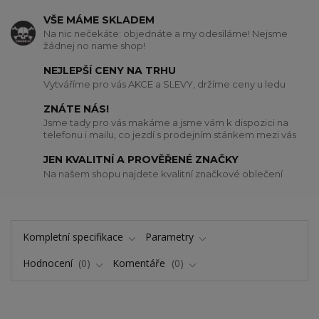
VŠE MÁME SKLADEM
Na nic nečekáte: objednáte a my odesíláme! Nejsme
žádnej no name shop!
NEJLEPŠÍ CENY NA TRHU
Vytváříme pro vás AKCE a SLEVY, držíme ceny u ledu
ZNÁTE NÁS!
Jsme tady pro vás makáme a jsme vám k dispozici na
telefonu i mailu, co jezdí s prodejním stánkem mezi vás
JEN KVALITNÍ A PROVĚŘENÉ ZNAČKY
Na našem shopu najdete kvalitní značkové oblečení
Kompletní specifikace
Parametry
Hodnocení
0
Komentáře
0