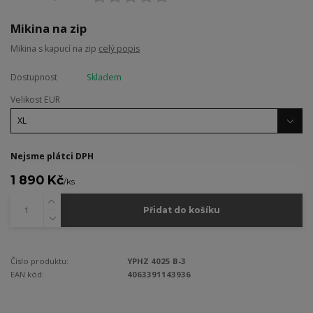
Mikina na zip
Mikina s kapucí na zip
celý popis
Dostupnost
Skladem
Velikost EUR
Nejsme plátci DPH
1 890 Kč
/
ks
Přidat do košíku
Číslo produktu:
YPHZ 4025 B-3
EAN kód:
4063391143936