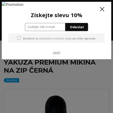
+420 777 199 652
(Po-Pá, 8-16 hod.)
CZK
0
Získejte slevu 10%
0 Kč
Odeslat
Menu
Souhlasím se
zpracováním osobních údajů
pro účely registrace.
Úvod
NOVINKY
YAKUZA PREMIUM MIKINA NA ZIP ČERNÁ
Zavřít
YAKUZA PREMIUM MIKINA
NA ZIP ČERNÁ
Novinka