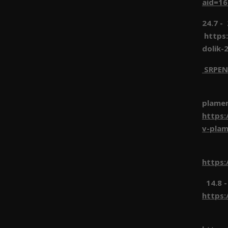
aid=1
24.7 -
https:
dolik-
SRPEN
1.8 
plame
https:
v-pla
8.8 
https:
14.8 -
https:
22.8