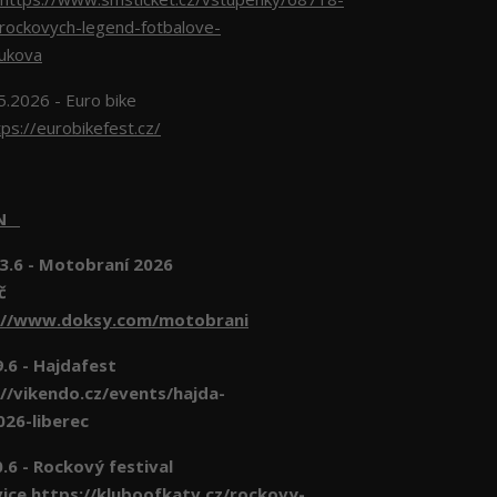
-rockovych-legend-fotbalove-
lukova
5.2026 - Euro bike
tps://eurobikefest.cz/
EN
3.6 - Motobraní 2026
č
://www.doksy.com/motobrani
- Hajdafest
//vikendo.cz/events/hajda-
026-liberec
- Rockový festival
vice
https://kluboofkatv.cz/rockovy-