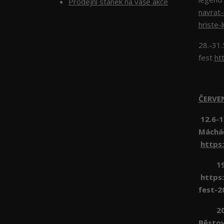
Prodejní stánek na vaše akce
navrat
hriste-
28.-31.
fest
ht
ČERV
12.6-1
Máchá
https
19.6 
https:
fest-2
20.6 
Běsto