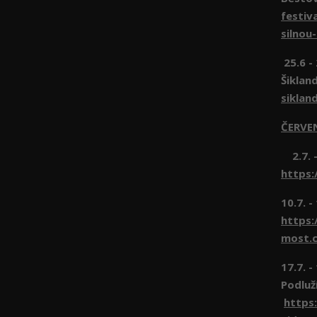
festiv
silnou
25.6 -
Šiklan
siklan
ČERVE
2.7. -
https:
10.7. -
https:
most.c
17.7. 
Podluž
https