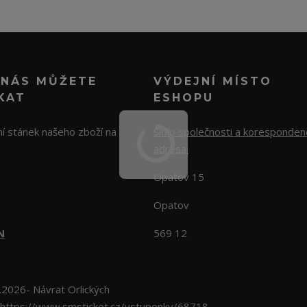
 NÁS MŮŽETE
VÝDEJNÍ MÍSTO
KAT
ESHOPU
í stánek našeho zboží na
Sídlo společnosti a koresponden
adresa:
Opatov 15
Opatov
N
569 12
026- Návrat Orlických
https://www.smsticket.cz/vstupenky/68718-