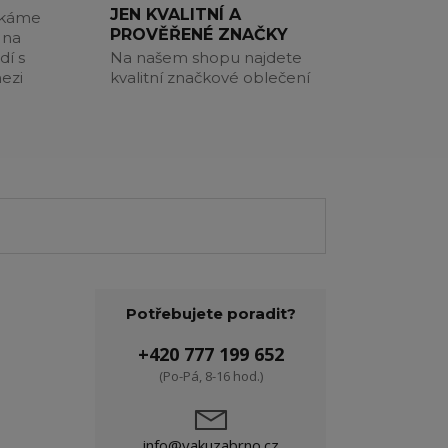
JEN KVALITNÍ A
akáme
PROVĚŘENÉ ZNAČKY
 na
dí s
Na našem shopu najdete
ezi
kvalitní značkové oblečení
Potřebujete poradit?
+420 777 199 652
(Po-Pá, 8-16 hod.)
info@yakuzabrno.cz