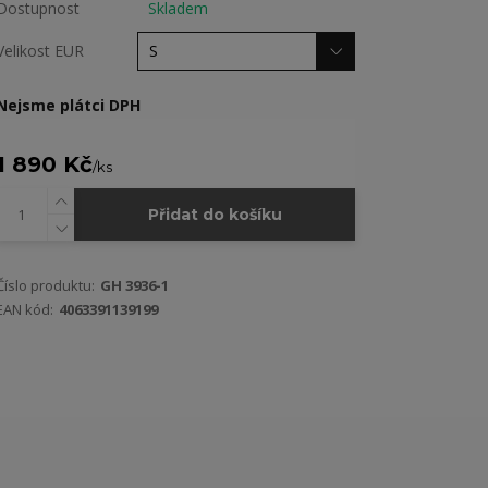
Dostupnost
Skladem
Velikost EUR
Nejsme plátci DPH
1 890 Kč
/
ks
Přidat do košíku
Číslo produktu:
GH 3936-1
EAN kód:
4063391139199