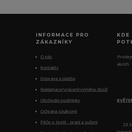
INFORMACE PRO
KDE
ZÁKAZNÍKY
POT
O nás
Prodejn
akcích:
Kontakty
Doprava a platba
Reklamace/vrácení/výměna zboží
Obchodní podmínky
KVĚTE
Ochrana soukromí
Péče o textil - praní a sušení
23.5.2
legend