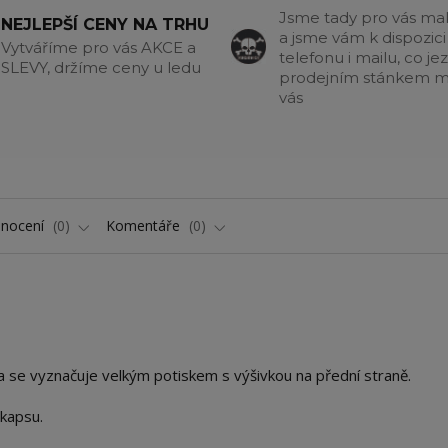
Jsme tady pro vás m
NEJLEPŠÍ CENY NA TRHU
a jsme vám k dispozici
Vytváříme pro vás AKCE a
telefonu i mailu, co jez
SLEVY, držíme ceny u ledu
prodejním stánkem m
vás
nocení
0
Komentáře
0
 se vyznačuje velkým potiskem s výšivkou na přední straně.
 kapsu.