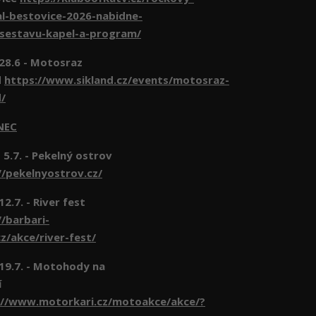
al-bestovice-2026-nabidne-
-sestavu-kapel-a-program/
 28.6 - Motosraz
d
https://www.sikland.cz/events/motosraz-
d/
NEC
 5.7. - Pekelný ostrov
//pekelnyostrov.cz/
 12.7. - River fest
//barbari-
z/akce/river-fest/
- 19.7. - Motohody na
í
://www.motorkari.cz/motoakce/akce/?