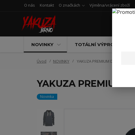
O nás
Kontakt
O značkách
Výměna/vrácení zboží
NOVINKY
TOTÁLNÍ VÝPRODEJ
Úvod
NOVINKY
YAKUZA PREMIUM DÁMSKA MIKIN
YAKUZA PREMIUM D
Novinka