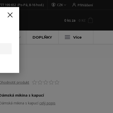
777 199 652
(Po-Pá, 8-16 hod.)
CZK
Přihlášení
0
ks
za
0 Kč
t
DĚTSKÉ
DOPLŇKY
Více
RNÁ
Ohodnotit produkt
Dámská mikina s kapucí
Dámská mikina s kapucí
celý popis