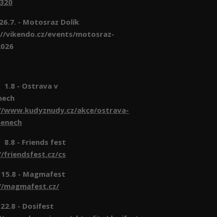
6320
 26.7. - Motosraz Dolík
//vikendo.cz/events/motosraz-
2026
- Ostrava v
nech
//www.kudyznudy.cz/akce/ostrava-
menech
- Friends fest
//friendsfest.cz/cs
 15.8 - Magmafest
//magmafest.cz/
 - Dosifest