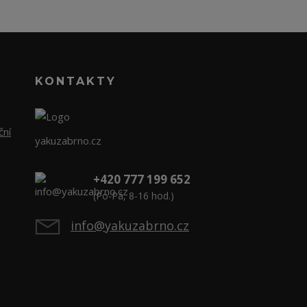
KONTAKTY
ční
yakuzabrno.cz
+420 777 199 652
(Po-Pá, 8-16 hod.)
info@yakuzabrno.cz