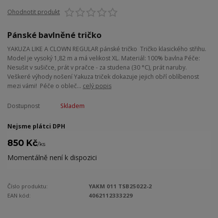
Ohodnotit produkt
Pánské bavlněné tričko
YAKUZA LIKE A CLOWN REGULAR pánské tričko Tričko klasického střihu.
Model je vysoký 1,82 m a má velikost XL. Materiál: 100% bavlna Péče:
Nesušit v sušičce, prát v pračce - za studena (30 °C), prát naruby.
Veškeré výhody nošení Yakuza triček dokazuje jejich obří oblíbenost
mezi vámi! Péče o obleč...
celý popis
Dostupnost
Skladem
Nejsme plátci DPH
850 Kč
/
ks
Momentálně není k dispozici
Číslo produktu:
YAKM 011 TSB25022-2
EAN kód:
4062112333229