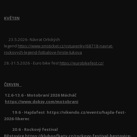
KVĚTEN
23.5.2026- Návrat Orlických
legend
https://www.smsticket.cz/vstupenky/68718-navrat-
rockovych-legend-fotbalove-hriste-lukova
28.-31.5.2026 - Euro bike fest
https://eurobikefest.cz/
ČERVEN
12.6-13.6 - Motobraní 2026 Mácháč
https://www.doksy.com/motobrani
19.6 - Hajdafest https://vikendo.cz/events/hajda-fest-
2026-liberec
20.6 - Rockový festival
Běstovice
https://kluboofkatv.cz/rockovy-festival-bestovice-