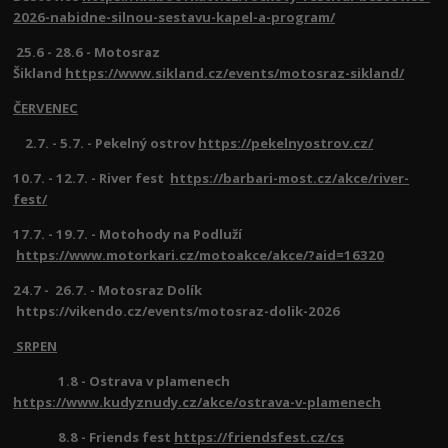
2026-nabidne-silnou-sestavu-kapel-a-program/
25.6 - 28.6 - Motosraz
Šikland
https://www.sikland.cz/events/motosraz-sikland/
ČERVENEC
2.7. - 5.7. - Pekelný ostrov
https://pekelnyostrov.cz/
10.7. - 12.7. - River fest
https://barbari-most.cz/akce/river-
fest/
17.7. - 19.7. - Motohody na Podluží
https://www.motorkari.cz/motoakce/akce/?aid=16320
24.7 - 26.7. - Motosraz Dolík
https://vikendo.cz/events/motosraz-dolik-2026
SRPEN
1.8 - Ostrava v plamenech
https://www.kudyznudy.cz/akce/ostrava-v-plamenech
8.8 - Friends fest
https://friendsfest.cz/cs