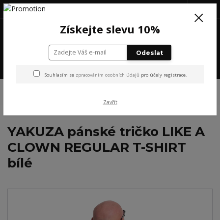
+420 777 199 652
(Po-Pá, 8-16 hod.)
CZK
0
Získejte slevu 10%
0 Kč
Odeslat
Menu
Souhlasím se
zpracováním osobních údajů
pro účely registrace.
Úvod
YAKUZA
YAKUZA pánské tričko LIKE A CLOWN REGULAR T-SHIRT
bílé
Zavřít
YAKUZA pánské tričko LIKE A
CLOWN REGULAR T-SHIRT
bílé