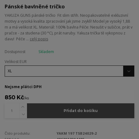
Pánské bavlněné tričko
YAKUZA GUNS pánské tričko Fit slim střih. Neopakovatelné exkluzivní
motivy a vysoká kvalita zpracování jak jsme zvyklí! Model je vysoký 1,88
m a má velikost XL. Materiál: 100% bavlna Péče: Nesušit v sušičce, prát v
pračce - za studena (30 °C), prát naruby. Yakuza trička tě vykopnou z
davu! Péče ...
celý popis
Dostupnost
Skladem
Velikost EUR
Nejsme plátci DPH
850 Kč
/
ks
Přidat do košíku
Číslo produktu:
YAKM 197 TSB24029-2