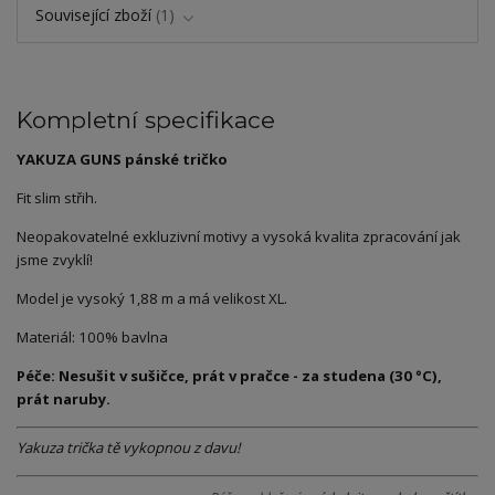
Související zboží
1
Kompletní specifikace
YAKUZA GUNS pánské tričko
Fit slim střih.
Neopakovatelné exkluzivní motivy a vysoká kvalita zpracování jak
jsme zvyklí!
Model je vysoký 1,88 m a má velikost XL.
Materiál: 100% bavlna
Péče: Nesušit v sušičce, prát v pračce - za studena (30 °C),
prát naruby.
Yakuza trička tě vykopnou z davu!