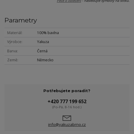
Péče o oblečení
- následujte symboly na štítku.
Parametry
Materiál
100% bavlna
Výrobce
Yakuza
Barva
Černá
Země
Německo
Potřebujete poradit?
+420 777 199 652
(Po-Pá, 8-16 hod.)
info@yakuzabrno.cz