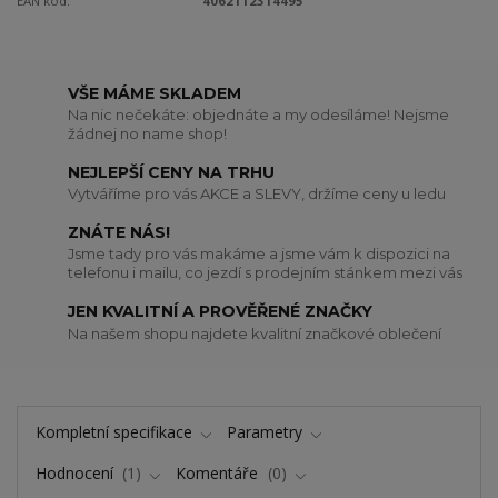
EAN kód:
4062112314495
VŠE MÁME SKLADEM
Na nic nečekáte: objednáte a my odesíláme! Nejsme
žádnej no name shop!
NEJLEPŠÍ CENY NA TRHU
Vytváříme pro vás AKCE a SLEVY, držíme ceny u ledu
ZNÁTE NÁS!
Jsme tady pro vás makáme a jsme vám k dispozici na
telefonu i mailu, co jezdí s prodejním stánkem mezi vás
JEN KVALITNÍ A PROVĚŘENÉ ZNAČKY
Na našem shopu najdete kvalitní značkové oblečení
Kompletní specifikace
Parametry
Hodnocení
1
Komentáře
0