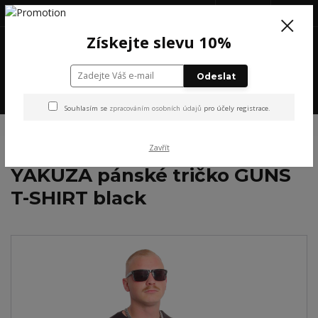
+420 777 199 652
(Po-Pá, 8-16 hod.)
CZK
0
Získejte slevu 10%
0 Kč
Odeslat
Menu
Souhlasím se
zpracováním osobních údajů
pro účely registrace.
Úvod
YAKUZA
YAKUZA pánské tričko GUNS T-SHIRT black
Zavřít
YAKUZA pánské tričko GUNS
T-SHIRT black