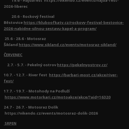
19.6 - Hajdafest https://vikendo.cz/events/hajda-fest-
2026-liberec
20.6 - Rockový festival
Běstovice
https://kluboofkatv.cz/rockovy-festival-bestovice-
2026-nabidne-silnou-sestavu-kapel-a-program/
25.6 - 28.6 - Motosraz
Šikland
https://www.sikland.cz/events/motosraz-sikland/
ČERVENEC
2.7. - 5.7. - Pekelný ostrov
https://pekelnyostrov.cz/
10.7. - 12.7. - River fest
https://barbari-most.cz/akce/river-
fest/
17.7. - 19.7. - Motohody na Podluží
https://www.motorkari.cz/motoakce/akce/?aid=16320
24.7 - 26.7. - Motosraz Dolík
https://vikendo.cz/events/motosraz-dolik-2026
SRPEN