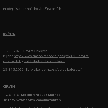
Prodejní stánek našeho zboží na akcích:
KVĚTEN
23.5.2026- Návrat Orlických
legend
https://www.smsticket.cz/vstupenky/68718-navrat-
rockovych-legend-fotbalove-hriste-lukova
28.-31.5.2026 - Euro bike fest
https://eurobikefest.cz/
ČERVEN
12.6-13.6 - Motobraní 2026 Mácháč
https://www.doksy.com/motobrani