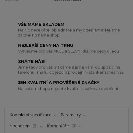
VŠE MÁME SKLADEM
Na nic nečekáte: objednáte a my odesíláme! Nejsme
žádnej no name shop!
NEJLEPŠÍ CENY NA TRHU
Vytváříme pro vás AKCE a SLEVY, držíme ceny u ledu
ZNÁTE NÁS!
Jsme tady pro vás makáme a jsme vám k dispozici na
telefonu i mailu, co jezdí s prodejním stánkem mezi vás
JEN KVALITNÍ A PROVĚŘENÉ ZNAČKY
Na našem shopu najdete kvalitní značkové oblečení
Kompletní specifikace
Parametry
Hodnocení
0
Komentáře
0