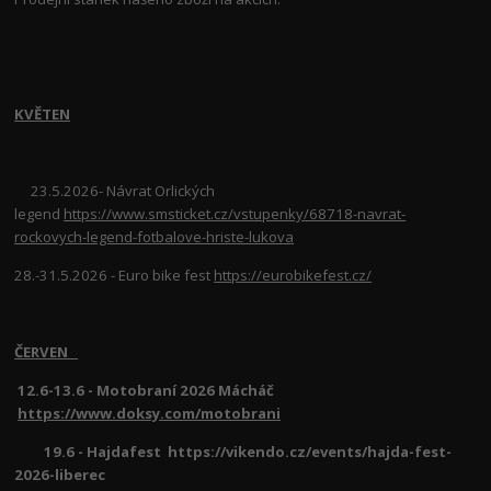
KVĚTEN
23.5.2026- Návrat Orlických
legend
https://www.smsticket.cz/vstupenky/68718-navrat-
rockovych-legend-fotbalove-hriste-lukova
28.-31.5.2026 - Euro bike fest
https://eurobikefest.cz/
ČERVEN
12.6-13.6 - Motobraní 2026 Mácháč
https://www.doksy.com/motobrani
19.6 - Hajdafest https://vikendo.cz/events/hajda-fest-
2026-liberec