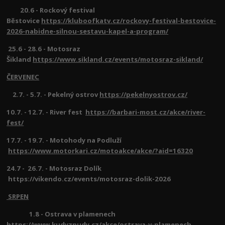
20.6 - Rockový festival
Běstovice
https://kluboofkatv.cz/rockovy-festival-bestovice-
2026-nabidne-silnou-sestavu-kapel-a-program/
25.6 - 28.6 - Motosraz
Šikland
https://www.sikland.cz/events/motosraz-sikland/
ČERVENEC
2.7. - 5.7. - Pekelný ostrov
https://pekelnyostrov.cz/
10.7. - 12.7. - River fest
https://barbari-most.cz/akce/river-
fest/
17.7. - 19.7. - Motohody na Podluží
https://www.motorkari.cz/motoakce/akce/?aid=16320
24.7 - 26.7. - Motosraz Dolík
https://vikendo.cz/events/motosraz-dolik-2026
SRPEN
1.8 - Ostrava v plamenech
https://www.kudyznudy.cz/akce/ostrava-v-plamenech