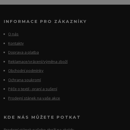
INFORMACE PRO ZÁKAZNÍKY
O nás
Kontakty
Doprava a platba
Reklamace/vrácení/výměna zboží
Obchodní podmínky
Ochrana soukromí
Péče o textil - praní a sušení
Prodejní stánek na vaše akce
KDE NÁS MŮŽETE POTKAT
Prodejní stánek našeho zboží na akcích: