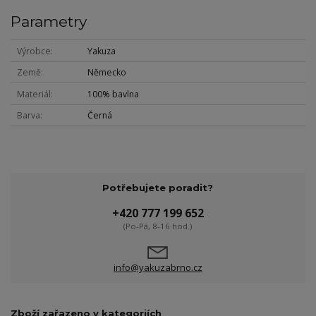
Parametry
Výrobce
Yakuza
Země
Německo
Materiál
100% bavlna
Barva
Černá
Potřebujete poradit?
+420 777 199 652
(Po-Pá, 8-16 hod.)
info@yakuzabrno.cz
Zboží zařazeno v kategoriích