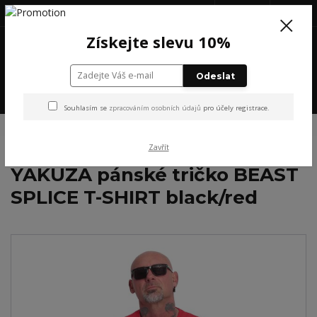
+420 777 199 652
(Po-Pá, 8-16 hod.)
CZK
0
Získejte slevu 10%
0 Kč
Odeslat
Menu
Souhlasím se
zpracováním osobních údajů
pro účely registrace.
Úvod
YAKUZA
YAKUZA pánské tričko BEAST SPLICE T-SHIRT black/red
Zavřít
YAKUZA pánské tričko BEAST
SPLICE T-SHIRT black/red