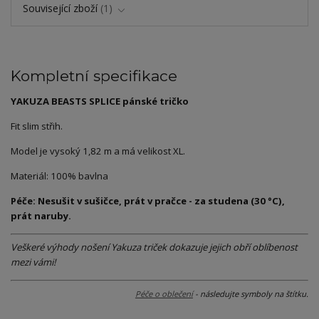
Související zboží
1
Kompletní specifikace
YAKUZA BEASTS SPLICE pánské tričko
Fit slim střih.
Model je vysoký 1,82 m a má velikost XL.
Materiál: 100% bavlna
Péče: Nesušit v sušičce, prát v pračce - za studena (30 °C),
prát naruby.
Veškeré výhody nošení Yakuza triček dokazuje jejich obří oblíbenost
mezi vámi!
Péče o oblečení
- následujte symboly na štítku.