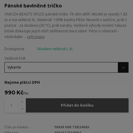
Pánské bavlněné tričko
YAKUZA BEASTS SPLICE pánské tričko Fit slim střih. Model je vysoký 1,82
m a má velikost XL. Materiál: 100% bavlna Péče: Nesušit v sušičce, prát v
pračce - za studena (30 °C), prát naruby. Veškeré výhody nošení Yakuza
triček dokazuje jejich obří oblíbenost mezi vámi! Péče o oblečení -
následujte ...
celý popis
Dostupnost
Skladem velikost L XL
Velikost EUR
Nejsme plátci DPH
990 Kč
/
ks
Přidat do košíku
Číslo produktu:
YAKM 008 TSB24063
EAN kód:
4062112318004