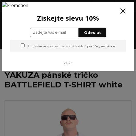
+420 777 199 652
(Po-Pá, 8-16 hod.)
CZK
0
Získejte slevu 10%
0 Kč
Odeslat
Menu
Souhlasím se
zpracováním osobních údajů
pro účely registrace.
Úvod
YAKUZA
YAKUZA pánské tričko BATTLEFIELD T-SHIRT white
Zavřít
YAKUZA pánské tričko
BATTLEFIELD T-SHIRT white