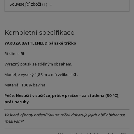
Související zboží
1
Kompletní specifikace
YAKUZA BATTLEFIELD pánské tričko
Fit slim střih.
Výrazný potisk se sdělným obsahem.
Model je vysoký 1,88 m a má velikost XL.
Materiál: 100% bavlna
Péče: Nesušit v sušičce, prát v pračce - za studena (30 °C),
prát naruby.
Veškeré výhody nošení Yakuza triček dokazuje jejich obří oblíbenost
mezi vámi!