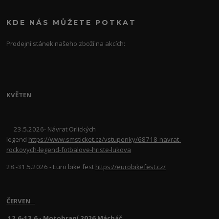
KDE NÁS MŮŽETE POTKAT
Prodejní stánek našeho zboží na akcích:
KVĚTEN
23.5.2026- Návrat Orlických
legend
https://www.smsticket.cz/vstupenky/68718-navrat-
rockovych-legend-fotbalove-hriste-lukova
28.-31.5.2026 - Euro bike fest
https://eurobikefest.cz/
ČERVEN
12.6-13.6 - Motobraní 2026 Mácháč