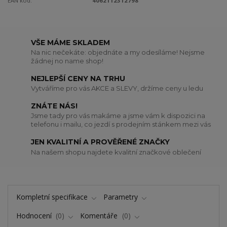
EAN kód:
4062112312798
VŠE MÁME SKLADEM
Na nic nečekáte: objednáte a my odesíláme! Nejsme
žádnej no name shop!
NEJLEPŠÍ CENY NA TRHU
Vytváříme pro vás AKCE a SLEVY, držíme ceny u ledu
ZNÁTE NÁS!
Jsme tady pro vás makáme a jsme vám k dispozici na
telefonu i mailu, co jezdí s prodejním stánkem mezi vás
JEN KVALITNÍ A PROVĚŘENÉ ZNAČKY
Na našem shopu najdete kvalitní značkové oblečení
Kompletní specifikace
Parametry
Hodnocení
0
Komentáře
0