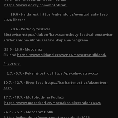
https://www.doksy.com/motobrani
19.6 - Hajdafest https://vikendo.cz/events/hajda-fest-
2026-liberec
20.6 - Rockový festival
Běstovice
https://kluboofkatv.cz/rockovy-festival-bestovice-
2026-nabidne-silnou-sestavu-kapel-a-program/
25.6 - 28.6 - Motosraz
Šikland
https://www.sikland.cz/events/motosraz-sikland/
ČERVENEC
2.7. - 5.7. - Pekelný ostrov
https://pekelnyostrov.cz/
10.7. - 12.7. - River fest
https://barbari-most.cz/akce/river-
fest/
17.7. - 19.7. - Motohody na Podluží
https://www.motorkari.cz/motoakce/akce/?aid=16320
24.7 - 26.7. - Motosraz Dolík
https://vikendo.cz/events/motosraz-dolik-2026