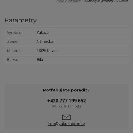
Péče o oblečení
- následujte symboly na štítku.
Parametry
Výrobce
Yakuza
Země
Německo
Materiál
100% bavlna
Barva
Bílá
Potřebujete poradit?
+420 777 199 652
(Po-Pá, 8-16 hod.)
info@yakuzabrno.cz