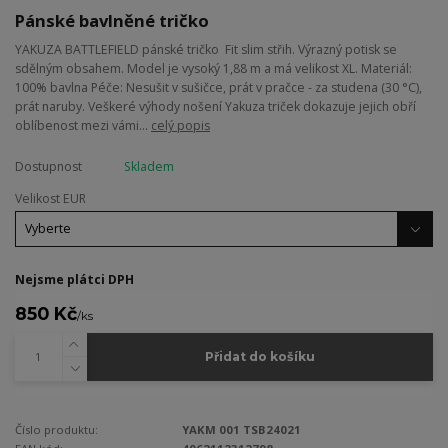
Pánské bavlněné tričko
YAKUZA BATTLEFIELD pánské tričko Fit slim střih. Výrazný potisk se
sdělným obsahem. Model je vysoký 1,88 m a má velikost XL. Materiál:
100% bavlna Péče: Nesušit v sušičce, prát v pračce - za studena (30 °C),
prát naruby. Veškeré výhody nošení Yakuza triček dokazuje jejich obří
oblíbenost mezi vámi...
celý popis
Dostupnost
Skladem
Velikost EUR
Nejsme plátci DPH
850 Kč
/
ks
Přidat do košíku
Číslo produktu:
YAKM 001 TSB24021