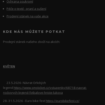
Ochrana soukromí
Péče o textil - praní a sušení
Prodejní stánek na vaše akce
KDE NÁS MŮŽETE POTKAT
Prodejní stánek našeho zboží na akcích:
KVĚTEN
23.5.2026- Návrat Orlických
legend
https://www.smsticket.cz/vstupenky/68718-navrat-
rockovych-legend-fotbalove-hriste-lukova
28.-31.5.2026 - Euro bike fest
https://eurobikefest.cz/