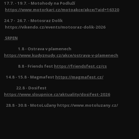
17.7. - 19.7. - Motohody na Podluží
https://www.motorkari.cz/motoakce/akce/?aid=16320
24.7 - 26.7. - Motosraz Dolík
https://vikendo.cz/events/motosraz-dolik-2026
SRPEN
1.8 - Ostrava v plamenech
https://www.kudyznudy.cz/akce/ostrava-v-plamenech
8.8 - Friends fest
https://friendsfest.cz/cs
14.8 - 15.8 - Magmafest
https://magmafest.cz/
22.8 - Dosifest
https://www.sloupnice.cz/aktuality/dosifest-2026
28.8 - 30.8 - MotoLužany https://www.motoluzany.cz/