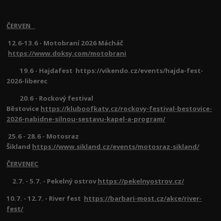
ČERVEN
12.6-13.6 - Motobraní 2026 Mácháč
https://www.doksy.com/motobrani
19.6 - Hajdafest https://vikendo.cz/events/hajda-fest-
2026-liberec
20.6 - Rockový festival
Běstovice
https://kluboofkatv.cz/rockovy-festival-bestovice-
2026-nabidne-silnou-sestavu-kapel-a-program/
25.6 - 28.6 - Motosraz
Šikland
https://www.sikland.cz/events/motosraz-sikland/
ČERVENEC
2.7. - 5.7. - Pekelný ostrov
https://pekelnyostrov.cz/
10.7. - 12.7. - River fest
https://barbari-most.cz/akce/river-
fest/