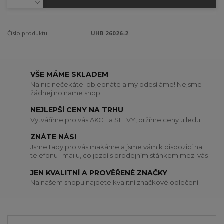
Číslo produktu:
UHB 26026-2
VŠE MÁME SKLADEM
Na nic nečekáte: objednáte a my odesíláme! Nejsme
žádnej no name shop!
NEJLEPŠÍ CENY NA TRHU
Vytváříme pro vás AKCE a SLEVY, držíme ceny u ledu
ZNÁTE NÁS!
Jsme tady pro vás makáme a jsme vám k dispozici na
telefonu i mailu, co jezdí s prodejním stánkem mezi vás
JEN KVALITNÍ A PROVĚŘENÉ ZNAČKY
Na našem shopu najdete kvalitní značkové oblečení