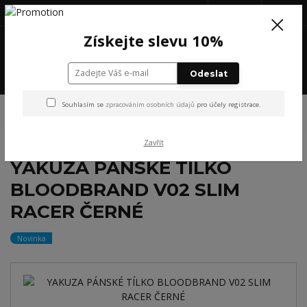
+420 777 199 652
(Po-Pá, 8-16 hod.)
CZK
0
Získejte slevu 10%
0 Kč
Menu
Odeslat
Úvod
NOVINKY
YAKUZA PÁNSKÉ TÍLKO BLOODBRAND V02 SLIM RACER
Souhlasím se
zpracováním osobních údajů
pro účely registrace.
ČERNÉ
Zavřít
YAKUZA PÁNSKÉ TÍLKO
BLOODBRAND V02 SLIM
RACER ČERNÉ
Novinka