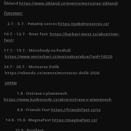
Šikland
https://www.sikland.cz/events/motosraz-sikland/
ČERVENEC
2.7. - 5.7. - Pekelný ostrov
https://pekelnyostrov.cz/
10.7. - 12.7. - River fest
https://barbari-most.cz/akce/river-
fest/
17.7. - 19.7. - Motohody na Podluží
https://www.motorkari.cz/motoakce/akce/?aid=16320
24.7 - 26.7. - Motosraz Dolík
https://vikendo.cz/events/motosraz-dolik-2026
SRPEN
1.8 - Ostrava v plamenech
https://www.kudyznudy.cz/akce/ostrava-v-plamenech
8.8 - Friends fest
https://friendsfest.cz/cs
14.8 - 15.8 - Magmafest
https://magmafest.cz/
22.8 - Dosifest