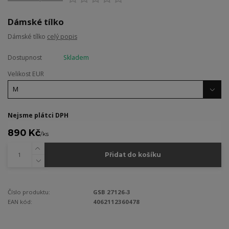
Dámské tílko
Dámské tílko
celý popis
Dostupnost
Skladem
Velikost EUR
Nejsme plátci DPH
890 Kč
/
ks
Přidat do košíku
Číslo produktu:
GSB 27126-3
EAN kód:
4062112360478