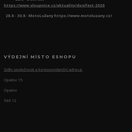
https://www.sloupnice.cz/aktuality/dosifest-2026
28.8 - 30.8 - MotoLužany https://www.motoluzany.cz/
VÝDEJNÍ MÍSTO ESHOPU
Sídlo společnosti a korespondenční adresa:
Opatov 15
Opatov
569 12