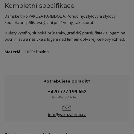
Kompletní specifikace
Dámské tílko YAKUZA PAREIDOLIA. Pohodlný, stylový a stylový
kousek: ani příliš těsný, ani příliš volný, tak akorát.
Kulatý výstřih, hluboké průramky, grafický potisk, štítek s logem na
bočním švu a nášivka s logem nad lemem dotvářejí celkový vzhled.
Materiál:
100% bavlna
Potřebujete poradit?
+420 777 199 652
(Po-Pá, 8-16 hod.)
info@yakuzabrno.cz