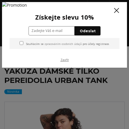
+420 777 199 652
(Po-Pá, 8-16 hod.)
CZK
0
Získejte slevu 10%
0 Kč
Odeslat
Menu
Souhlasím se
zpracováním osobních údajů
pro účely registrace.
Úvod
YAKUZA
YAKUZA DÁMSKÉ TÍLKO PEREIDOLIA URBAN TANK
Zavřít
YAKUZA DÁMSKÉ TÍLKO
PEREIDOLIA URBAN TANK
Novinka