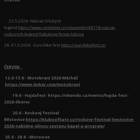
23.5.2026- Návrat Orlických
legend
https://www.smsticket.cz/vstupenky/68718-navrat-
rockovych-legend-fotbalove-hriste-lukova
28.-31.5.2026 - Euro bike fest
https://eurobikefest.cz/
ČERVEN
12.6-13.6 - Motobraní 2026 Mácháč
https://www.doksy.com/motobrani
19.6 - Hajdafest https://vikendo.cz/events/hajda-fest-
2026-liberec
20.6 - Rockový festival
Běstovice
https://kluboofkatv.cz/rockovy-festival-bestovice-
2026-nabidne-silnou-sestavu-kapel-a-program/
25.6 - 28.6 - Motosraz