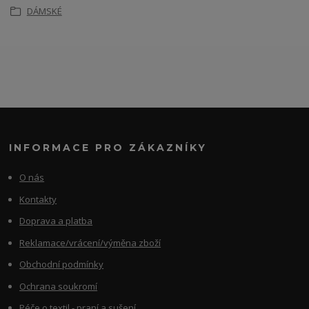
DÁMSKÉ
INFORMACE PRO ZÁKAZNÍKY
O nás
Kontakty
Doprava a platba
Reklamace/vrácení/výměna zboží
Obchodní podmínky
Ochrana soukromí
Péče o textil - praní a sušení