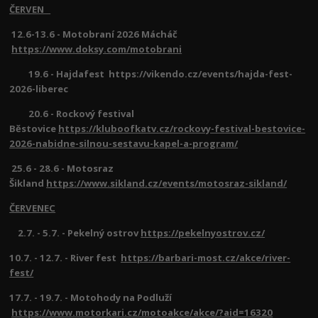
ČERVEN
12.6-13.6 - Motobraní 2026 Mácháč
https://www.doksy.com/motobrani
19.6 - Hajdafest https://vikendo.cz/events/hajda-fest-
2026-liberec
20.6 - Rockový festival
Běstovice
https://kluboofkatv.cz/rockovy-festival-bestovice-
2026-nabidne-silnou-sestavu-kapel-a-program/
25.6 - 28.6 - Motosraz
Šikland
https://www.sikland.cz/events/motosraz-sikland/
ČERVENEC
2.7. - 5.7. - Pekelný ostrov
https://pekelnyostrov.cz/
10.7. - 12.7. - River fest
https://barbari-most.cz/akce/river-
fest/
17.7. - 19.7. - Motohody na Podluží
https://www.motorkari.cz/motoakce/akce/?aid=16320