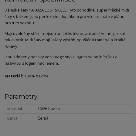
Dámské šaty YAKUZA LOST SKULL. Tyto pohodlné, super měkké midi
šaty s tričkem jsou perfektním doplňkem pro vše, co máte v plánu
pro tuto sezónu.
Mají uvolněný střih – nejsou ani příliš těsné, ani příliš volné, prostě
tak akorát. Midi šaty mají kulatý výstřih, spuštěná ramena a krátké
rukávy.
Jsou zdobeny potisky ve vintage stylu, logem na bočním švu a
nášivkou s logem nad lemem.
Materiál:
100% bavlna
Parametry
Materiál
100% bavlna
Barva
Černá