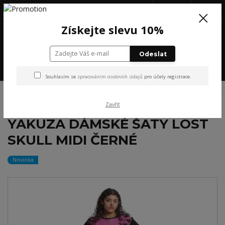
+420 777 199 652
(Po-Pá, 8-16 hod.)
CZK
0
Získejte slevu 10%
0 Kč
Odeslat
Menu
Souhlasím se
zpracováním osobních údajů
pro účely registrace.
Úvod
NOVINKY
YAKUZA DÁMSKÉ ŠATY LOST SKULL MIDI ČERNÉ
Zavřít
YAKUZA DÁMSKÉ ŠATY LOST
SKULL MIDI ČERNÉ
Novinka