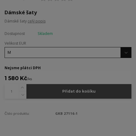
Dámské šaty
Dámské šaty
celý popis
Dostupnost
Skladem
Velikost EUR
Nejsme plátci DPH
1 580 Kč
/
ks
Přidat do košíku
Číslo produktu:
GKB 27116-1