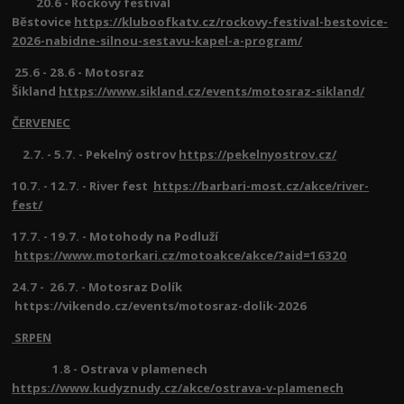
20.6 - Rockový festival
Běstovice
https://kluboofkatv.cz/rockovy-festival-bestovice-
2026-nabidne-silnou-sestavu-kapel-a-program/
25.6 - 28.6 - Motosraz
Šikland
https://www.sikland.cz/events/motosraz-sikland/
ČERVENEC
2.7. - 5.7. - Pekelný ostrov
https://pekelnyostrov.cz/
10.7. - 12.7. - River fest
https://barbari-most.cz/akce/river-
fest/
17.7. - 19.7. - Motohody na Podluží
https://www.motorkari.cz/motoakce/akce/?aid=16320
24.7 - 26.7. - Motosraz Dolík
https://vikendo.cz/events/motosraz-dolik-2026
SRPEN
1.8 - Ostrava v plamenech
https://www.kudyznudy.cz/akce/ostrava-v-plamenech