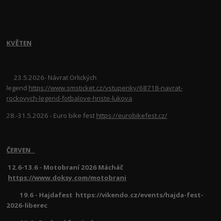
KVĚTEN
23.5.2026- Návrat Orlických
legend
https://www.smsticket.cz/vstupenky/68718-navrat-
rockovych-legend-fotbalove-hriste-lukova
28.-31.5.2026 - Euro bike fest
https://eurobikefest.cz/
ČERVEN
12.6-13.6 - Motobraní 2026 Mácháč
https://www.doksy.com/motobrani
19.6 - Hajdafest https://vikendo.cz/events/hajda-fest-
2026-liberec