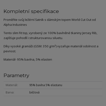
Kompletní specifikace
Proměňte svůj ležérní šatník s dámským topem World Cut Out od
Alpha Industries
Tento slim Fit top, vyrobený ze 100% bavlněné tkaniny Jersey Rib,
zajišťuje pohodlí i strukturovanou siluetu.
Díky vysoké gramáži (GSM: 350 g/m²) vyzařuje materiál odolnost a
pevnost.
Materiál- 95% bavlna, 5% elasten
Parametry
Materiál
95% bavlna 5% elastanu
Barva
béžová