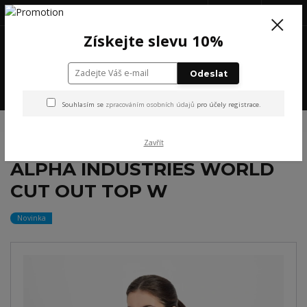
+420 777 199 652
(Po-Pá, 8-16 hod.)
CZK
0
Získejte slevu 10%
0 Kč
Odeslat
Menu
Souhlasím se
zpracováním osobních údajů
pro účely registrace.
Úvod
NOVINKY
ALPHA INDUSTRIES WORLD CUT OUT TOP W
Zavřít
ALPHA INDUSTRIES WORLD
CUT OUT TOP W
Novinka