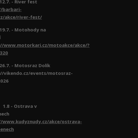
 12.7. - River fest
//barbari-
z/akce/river-fest/
- 19.7. - Motohody na
í
://www.motorkari.cz/motoakce/akce/?
6320
 26.7. - Motosraz Dolík
//vikendo.cz/events/motosraz-
2026
- Ostrava v
nech
//www.kudyznudy.cz/akce/ostrava-
menech