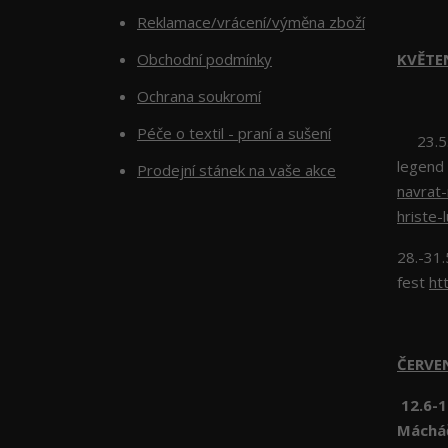
Reklamace/vrácení/výměna zboží
Obchodní podmínky
KVĚTE
Ochrana soukromí
Péče o textil - praní a sušení
23.5.2
legend
Prodejní stánek na vaše akce
navrat
hriste-
28.-31.
fest
ht
ČERV
12.6-1
Máchá