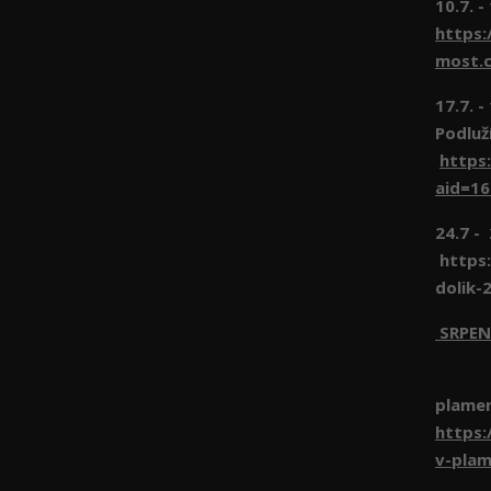
10.7. -
https:
most.c
17.7. 
Podluž
https
aid=1
24.7 -
https:
dolik-
SRPEN
1.8 
plame
https:
v-pla