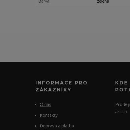
Barva
zelená
INFORMACE PRO
KDE
ZÁKAZNÍKY
POT
O nás
Prodejn
akcích:
Kontakty
Doprava a platba