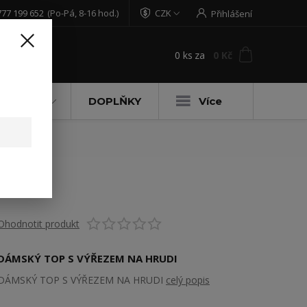
777 199 652
(Po-Pá, 8-16 hod.)
CZK
Přihlášení
0
ks
za
0 Kč
t
DĚTSKÉ
DOPLŇKY
Více
Ohodnotit produkt
DÁMSKÝ TOP S VÝŘEZEM NA HRUDI
DÁMSKÝ TOP S VÝŘEZEM NA HRUDI
celý popis