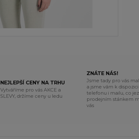
ZNÁTE NÁS!
Jsme tady pro vás m
NEJLEPŠÍ CENY NA TRHU
a jsme vám k dispozici
Vytváříme pro vás AKCE a
telefonu i mailu, co jez
SLEVY, držíme ceny u ledu
prodejním stánkem m
vás