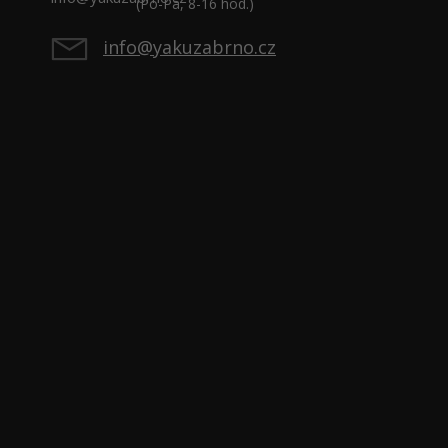
(Po-Pá, 8-16 hod.)
info@yakuzabrno.cz