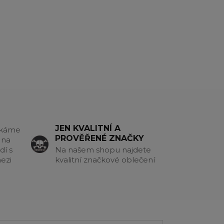
JEN KVALITNÍ A
akáme
PROVĚŘENÉ ZNAČKY
 na
dí s
Na našem shopu najdete
ezi
kvalitní značkové oblečení