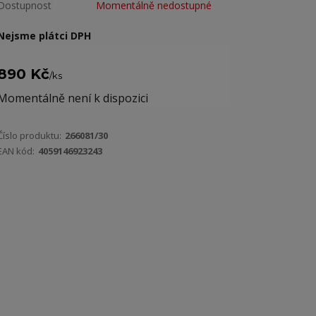
Dostupnost
Momentálně nedostupné
Nejsme plátci DPH
890 Kč
/
ks
Momentálně není k dispozici
Číslo produktu:
266081/30
EAN kód:
4059146923243