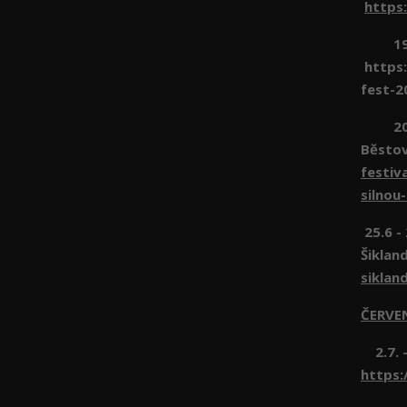
https
19.6 
https:
fest-2
20.6 
Běsto
festiv
silnou
25.6 -
Šiklan
siklan
ČERVE
2.7. -
https: