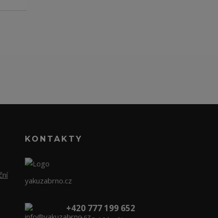
KONTAKTY
ční
yakuzabrno.cz
+420 777 199 652