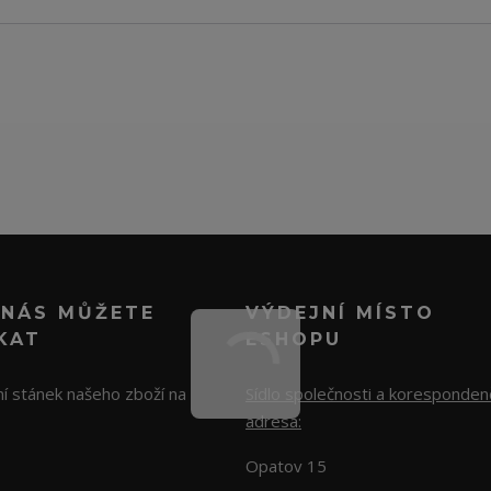
 NÁS MŮŽETE
VÝDEJNÍ MÍSTO
KAT
ESHOPU
í stánek našeho zboží na
Sídlo společnosti a koresponden
adresa:
Opatov 15