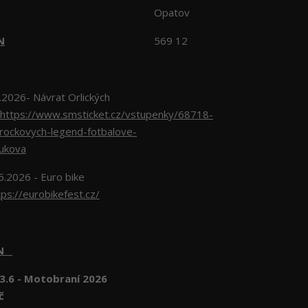
Opatov
N
569 12
026- Návrat Orlických
https://www.smsticket.cz/vstupenky/68718-
-rockovych-legend-fotbalove-
lukova
5.2026 - Euro bike
tps://eurobikefest.cz/
EN
3.6 - Motobraní 2026
č