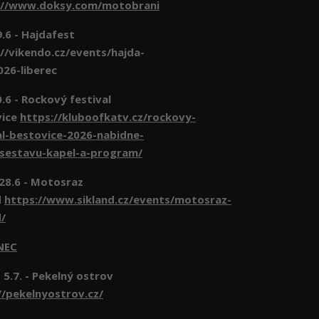
://www.doksy.com/motobrani
- Hajdafest
//vikendo.cz/events/hajda-
026-liberec
- Rockový festival
vice
https://kluboofkatv.cz/rockovy-
al-bestovice-2026-nabidne-
-sestavu-kapel-a-program/
 28.6 - Motosraz
d
https://www.sikland.cz/events/motosraz-
d/
NEC
 5.7. - Pekelný ostrov
//pekelnyostrov.cz/