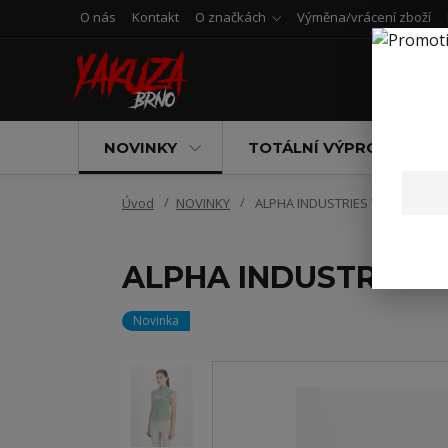
O nás
Kontakt
O značkách
Výměna/vrácení zboží
NOVINKY
TOTÁLNÍ VÝPRODEJ
Úvod
NOVINKY
ALPHA INDUSTRIES WORLD CUT
ALPHA INDUSTRIES
Novinka