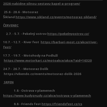
2026-nabidne-silnou-sestavu-kapel-a-program/
25.6 - 28.6 - Motosraz
Šikland
https://www.sikland.cz/events/motosraz-sikland/
ČERVENEC
2.7. - 5.7. - Pekelný ostrov
https://pekelnyostrov.cz/
10.7. - 12.7. - River fest
https://barbari-most.cz/akce/river-
fest/
17.7. - 19.7. - Motohody na Podluží
https://www.motorkari.cz/motoakce/akce/?aid=16320
24.7 - 26.7. - Motosraz Dolík
https://vikendo.cz/events/motosraz-dolik-2026
SRPEN
1.8 - Ostrava v plamenech
https://www.kudyznudy.cz/akce/ostrava-v-plamenech
8.8 - Friends fest
https://friendsfest.cz/cs