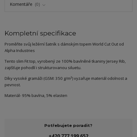
Komentáře
0
Kompletní specifikace
Proměňte svůj ležérní šatník s dámským topem World Cut Out od
Alpha Industries
Tento slim Fit top, vyrobený ze 100% bavlněné tkaniny Jersey Rib,
zajišťuje pohodlí i strukturovanou siluetu.
Díky vysoké gramáži (GSM: 350 g/m²) vyzařuje materiál odolnost a
pevnost.
Materiál- 95% bavlna, 5% elasten
Potřebujete poradit?
+420 777 199 652