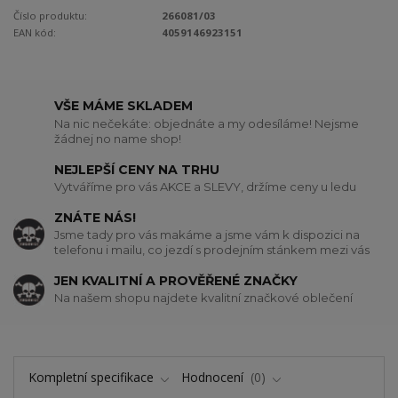
Číslo produktu:
266081/03
EAN kód:
4059146923151
VŠE MÁME SKLADEM
Na nic nečekáte: objednáte a my odesíláme! Nejsme
žádnej no name shop!
NEJLEPŠÍ CENY NA TRHU
Vytváříme pro vás AKCE a SLEVY, držíme ceny u ledu
ZNÁTE NÁS!
Jsme tady pro vás makáme a jsme vám k dispozici na
telefonu i mailu, co jezdí s prodejním stánkem mezi vás
JEN KVALITNÍ A PROVĚŘENÉ ZNAČKY
Na našem shopu najdete kvalitní značkové oblečení
Kompletní specifikace
Hodnocení
0