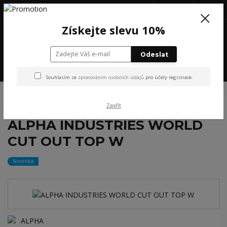
+420 777 199 652
(Po-Pá, 8-16 hod.)
CZK
0
Získejte slevu 10%
0 Kč
Odeslat
Menu
Souhlasím se
zpracováním osobních údajů
pro účely registrace.
Úvod
NOVINKY
ALPHA INDUSTRIES WORLD CUT OUT TOP W
Zavřít
ALPHA INDUSTRIES WORLD
CUT OUT TOP W
Novinka