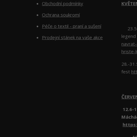
Obchodní podmínky
KVĚTE
Ochrana soukromí
Péče o textil - praní a sušení
23.5.2
legend
Prodejní stánek na vaše akce
navrat
hriste-
28.-31.
fest
ht
ČERV
12.6-1
Máchá
https