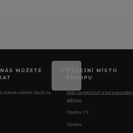
 NÁS MŮŽETE
VÝDEJNÍ MÍSTO
KAT
ESHOPU
í stánek našeho zboží na
Sídlo společnosti a koresponden
adresa:
Opatov 15
Opatov