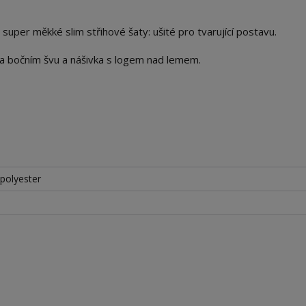
per měkké slim střihové šaty: ušité pro tvarující postavu.
 na bočním švu a nášivka s logem nad lemem.
polyester