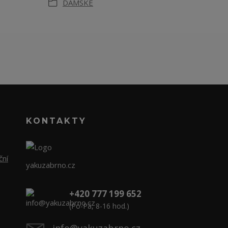
DÁMSKÉ
KONTAKTY
ční
yakuzabrno.cz
+420 777 199 652
(Po-Pá, 8-16 hod.)
info@yakuzabrno.cz