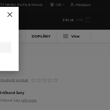
777 199 652
(Po-Pá, 8-16 hod.)
CZK
Přihlášení
0
ks
za
0 Kč
t
DĚTSKÉ
DOPLŇKY
Více
Ohodnotit produkt
Tričkové šaty
Tričkové šaty
celý popis