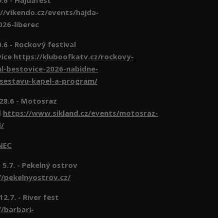
- Hajdafest
//vikendo.cz/events/hajda-
026-liberec
- Rockový festival
vice
https://kluboofkatv.cz/rockovy-
al-bestovice-2026-nabidne-
-sestavu-kapel-a-program/
 28.6 - Motosraz
d
https://www.sikland.cz/events/motosraz-
d/
NEC
 5.7. - Pekelný ostrov
//pekelnyostrov.cz/
 12.7. - River fest
//barbari-