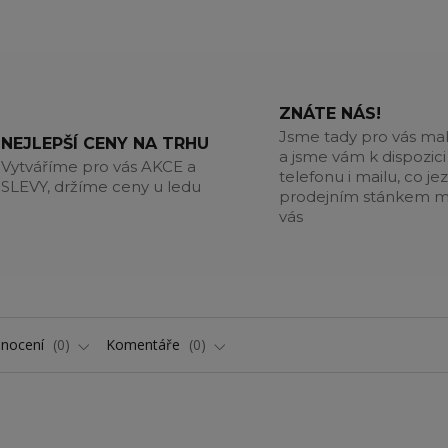
ZNÁTE NÁS!
Jsme tady pro vás m
NEJLEPŠÍ CENY NA TRHU
a jsme vám k dispozici
Vytváříme pro vás AKCE a
telefonu i mailu, co jez
SLEVY, držíme ceny u ledu
prodejním stánkem m
vás
nocení
0
Komentáře
0