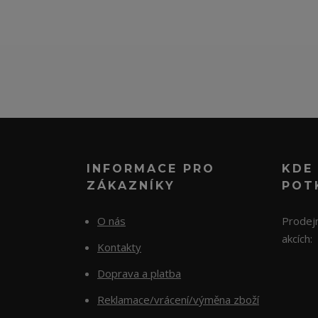
INFORMACE PRO
KDE
ZÁKAZNÍKY
POT
O nás
Prodejn
akcích:
Kontakty
Doprava a platba
Reklamace/vrácení/výměna zboží