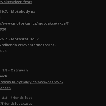
z/akce/river-fest/
- 19.7. - Motohody na
í
://www.motorkari.cz/motoakce/akce/?
6320
 26.7. - Motosraz Dolík
//vikendo.cz/events/motosraz-
2026
- Ostrava v
nech
//www.kudyznudy.cz/akce/ostrava-
menech
- Friends fest
//friendsfest.cz/cs