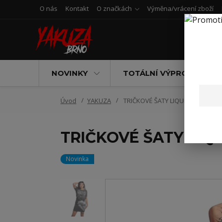
O nás
Kontakt
O značkách
Výměna/vrácení zboží
NOVINKY
TOTÁLNÍ VÝPRODEJ
Úvod
YAKUZA
TRIČKOVÉ ŠATY LIQUID HEART ČE
TRIČKOVÉ ŠATY LIQ
Novinka