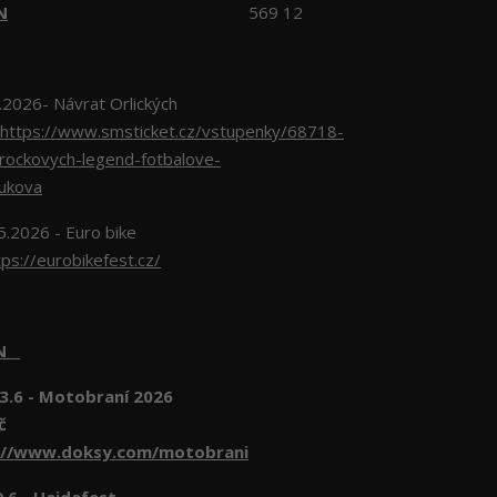
N
569 12
026- Návrat Orlických
https://www.smsticket.cz/vstupenky/68718-
-rockovych-legend-fotbalove-
lukova
5.2026 - Euro bike
tps://eurobikefest.cz/
EN
3.6 - Motobraní 2026
č
://www.doksy.com/motobrani