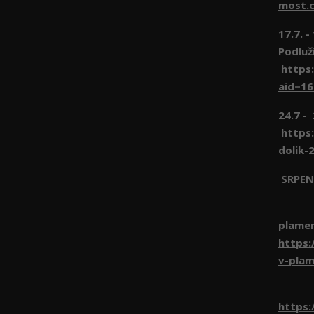
most.c
17.7. 
Podluž
https
aid=1
24.7 -
https:
dolik-
SRPEN
1.8 
plame
https:
v-pla
8.8 
https: