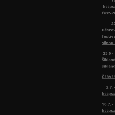
19.6 
https:
fest-2
20.6 
Běsto
festiv
silnou
25.6 -
Šiklan
siklan
ČERVE
2.7. -
https:
10.7. -
https: