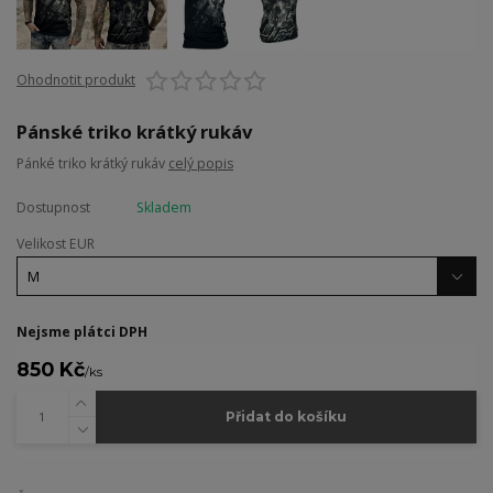
Ohodnotit produkt
Pánské triko krátký rukáv
Pánké triko krátký rukáv
celý popis
Dostupnost
Skladem
Velikost EUR
Nejsme plátci DPH
850 Kč
/
ks
Přidat do košíku