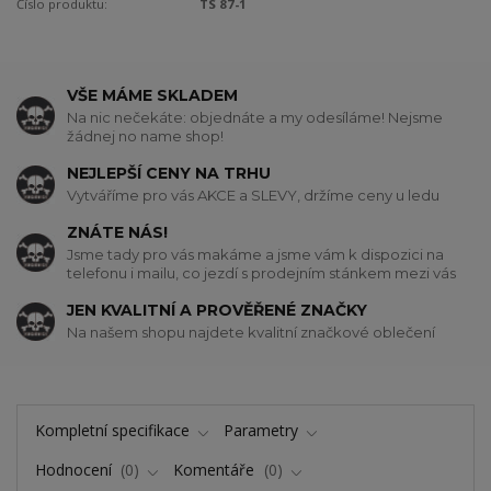
Číslo produktu:
TS 87-1
VŠE MÁME SKLADEM
Na nic nečekáte: objednáte a my odesíláme! Nejsme
žádnej no name shop!
NEJLEPŠÍ CENY NA TRHU
Vytváříme pro vás AKCE a SLEVY, držíme ceny u ledu
ZNÁTE NÁS!
Jsme tady pro vás makáme a jsme vám k dispozici na
telefonu i mailu, co jezdí s prodejním stánkem mezi vás
JEN KVALITNÍ A PROVĚŘENÉ ZNAČKY
Na našem shopu najdete kvalitní značkové oblečení
Kompletní specifikace
Parametry
Hodnocení
0
Komentáře
0