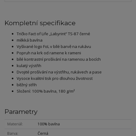
Kompletní specifikace
Tričko Fact of Life „Labyrint“ TS-87 černé
měkká bavlna
Vyšívané logo FoL v bílé barvě na rukávu
Popruh na krk od ramene k rameni
bílé kontrastní prošívání na ramenou a bocích
kulatý výstřih
Dvojité prošívání na výstřihu, rukávech a pase
Vysoce kvalitní tisk pro dlouhou životnost
běžný střih
Složení: 100% bavlna, 180 g/m²
Parametry
Materiál
100% bavlna
Barva
Černá