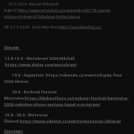
23.5.2026- Návrat Orlických
legend
https://www.smsticket.cz/vstupenky/68718-navrat-
rockovych-legend-fotbalove-hriste-lukova
28.-31.5.2026 - Euro bike fest
https://eurobikefest.cz/
ČERVEN
12.6-13.6 - Motobraní 2026 Mácháč
https://www.doksy.com/motobrani
19.6 - Hajdafest https://vikendo.cz/events/hajda-fest-
2026-liberec
20.6 - Rockový festival
Běstovice
https://kluboofkatv.cz/rockovy-festival-bestovice-
2026-nabidne-silnou-sestavu-kapel-a-program/
25.6 - 28.6 - Motosraz
Šikland
https://www.sikland.cz/events/motosraz-sikland/
ČERVENEC