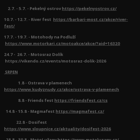
2.7. - 5.7. - Pekelný ostrov
https://pekelnyostrov.cz/
10.7. - 12.7. - River fest
https://barbari-most.cz/akce/river-
fest/
17.7. - 19.7. - Motohody na Podluží
https://www.motorkari.cz/motoakce/akce/?aid=16320
24.7 - 26.7. - Motosraz Dolík
https://vikendo.cz/events/motosraz-dolik-2026
SRPEN
1.8 - Ostrava v plamenech
https://www.kudyznudy.cz/akce/ostrava-v-plamenech
8.8 - Friends fest
https://friendsfest.cz/cs
14.8 - 15.8 - Magmafest
https://magmafest.cz/
22.8 - Dosifest
https://www.sloupnice.cz/aktuality/dosifest-2026
28.8 - 30.8 - MotoLužany https://www.motoluzany.cz/