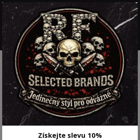
+420 777 199 652
(Po-Pá, 8-16 hod.)
CZK
0
0 Kč
Menu
Úvod
NOVINKY
FAKT OF LIFE PÁNSKÉ TRIKO LABYRINTH ČERNÉ
FAKT OF LIFE PÁNSKÉ TRIKO
LABYRINTH ČERNÉ
Novinka
Získejte slevu 10%