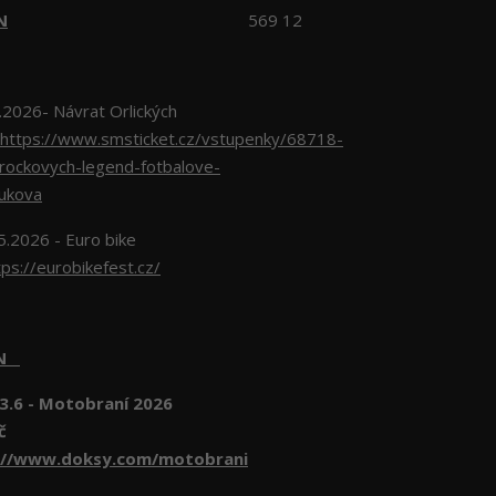
N
569 12
026- Návrat Orlických
https://www.smsticket.cz/vstupenky/68718-
-rockovych-legend-fotbalove-
lukova
5.2026 - Euro bike
tps://eurobikefest.cz/
EN
3.6 - Motobraní 2026
č
://www.doksy.com/motobrani