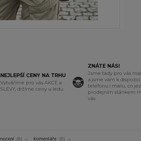
ZNÁTE NÁS!
Jsme tady pro vás m
NEJLEPŠÍ CENY NA TRHU
a jsme vám k dispozici
Vytváříme pro vás AKCE a
telefonu i mailu, co jez
SLEVY, držíme ceny u ledu
prodejním stánkem m
vás
nocení
0
Komentáře
0