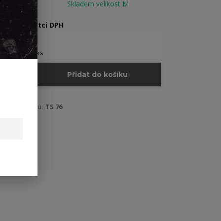
Dostupnost
Skladem velikost M
Nejsme plátci DPH
850 Kč
/
ks
Přidat do košíku
Číslo produktu:
TS 76