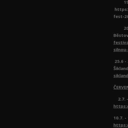
19.6 
https:
fest-2
20.6 
Běsto
festiv
silnou
25.6 -
Šiklan
siklan
ČERVE
2.7. -
https:
10.7. -
https: