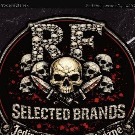
Prodejní stánek
Potřebuji poradit
+420 
Hleda
YAKUZA
PÁNSKÉ
DÁMSKÉ
LRIDER ČERNÉ
KÉ TRIKO HELLRIDER ČERNÉ