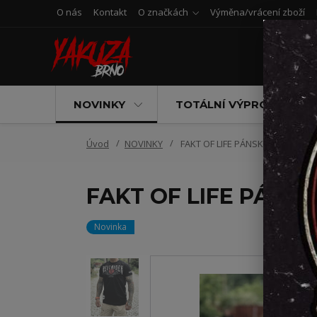
O nás
Kontakt
O značkách
Výměna/vrácení zboží
NOVINKY
TOTÁLNÍ VÝPRODEJ
Úvod
NOVINKY
FAKT OF LIFE PÁNSKÉ TRIKO HEL
FAKT OF LIFE PÁNS
Novinka