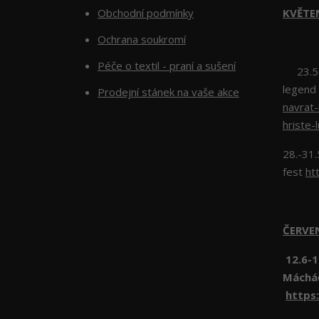
Obchodní podmínky
KVĚTE
Ochrana soukromí
Péče o textil - praní a sušení
23.5.2
legend
Prodejní stánek na vaše akce
navrat
hriste-
28.-31.
fest
ht
ČERV
12.6-1
Máchá
https