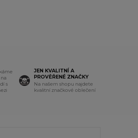
JEN KVALITNÍ A
akáme
PROVĚŘENÉ ZNAČKY
 na
dí s
Na našem shopu najdete
ezi
kvalitní značkové oblečení