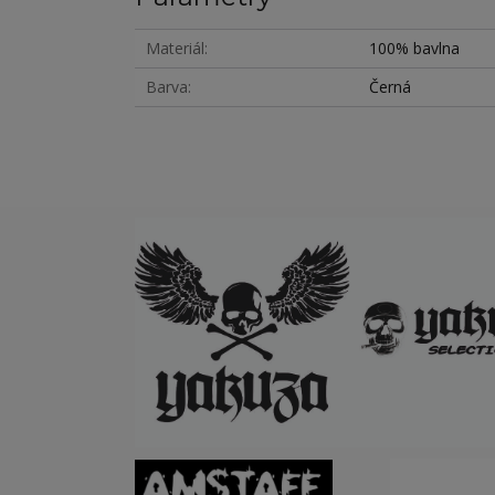
Materiál
100% bavlna
Barva
Černá