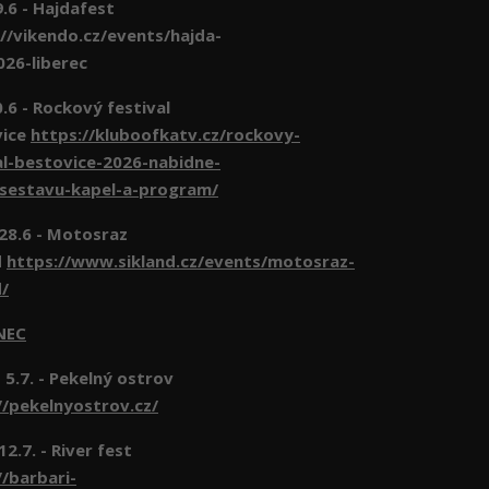
- Hajdafest
//vikendo.cz/events/hajda-
026-liberec
- Rockový festival
vice
https://kluboofkatv.cz/rockovy-
al-bestovice-2026-nabidne-
-sestavu-kapel-a-program/
 28.6 - Motosraz
d
https://www.sikland.cz/events/motosraz-
d/
NEC
 5.7. - Pekelný ostrov
//pekelnyostrov.cz/
 12.7. - River fest
//barbari-