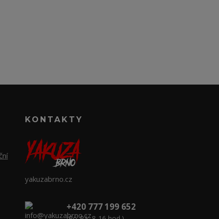
KONTAKTY
ční
yakuzabrno.cz
+420 777 199 652
(Po-Pá, 8-16 hod.)