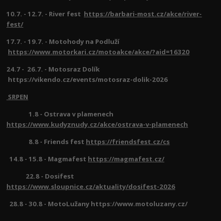
10.7. - 12.7. - River fest
https://barbari-most.cz/akce/river-
fest/
17.7. - 19.7. - Motohody na Podluží
https://www.motorkari.cz/motoakce/akce/?aid=16320
24.7 - 26.7. - Motosraz Dolík
https://vikendo.cz/events/motosraz-dolik-2026
SRPEN
1.8 - Ostrava v plamenech
https://www.kudyznudy.cz/akce/ostrava-v-plamenech
8.8 - Friends fest
https://friendsfest.cz/cs
14.8 - 15.8 - Magmafest
https://magmafest.cz/
22.8 - Dosifest
https://www.sloupnice.cz/aktuality/dosifest-2026
28.8 - 30.8 - MotoLužany https://www.motoluzany.cz/