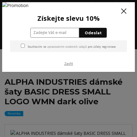
+420 777 199 652
(Po-Pá, 8-16 hod.)
CZK
0
Získejte slevu 10%
0 Kč
Odeslat
Menu
Souhlasím se
zpracováním osobních údajů
pro účely registrace.
Úvod
NOVINKY
ALPHA INDUSTRIES dámské šaty BASIC DRESS SMALL
LOGO WMN dark olive
Zavřít
ALPHA INDUSTRIES dámské
šaty BASIC DRESS SMALL
LOGO WMN dark olive
Novinka