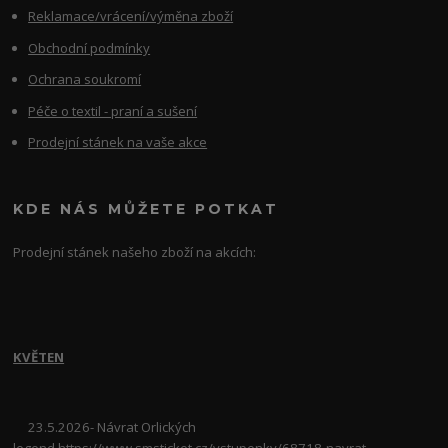
Reklamace/vrácení/výměna zboží
Obchodní podmínky
Ochrana soukromí
Péče o textil - praní a sušení
Prodejní stánek na vaše akce
KDE NÁS MŮŽETE POTKAT
Prodejní stánek našeho zboží na akcích:
KVĚTEN
23.5.2026- Návrat Orlických
legend
https://www.smsticket.cz/vstupenky/68718-navrat-