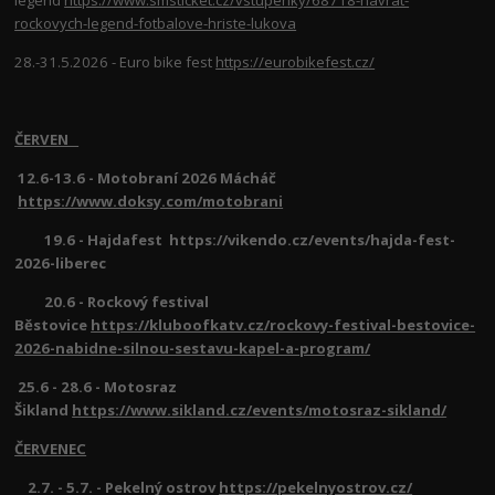
rockovych-legend-fotbalove-hriste-lukova
28.-31.5.2026 - Euro bike fest
https://eurobikefest.cz/
ČERVEN
12.6-13.6 - Motobraní 2026 Mácháč
https://www.doksy.com/motobrani
19.6 - Hajdafest https://vikendo.cz/events/hajda-fest-
2026-liberec
20.6 - Rockový festival
Běstovice
https://kluboofkatv.cz/rockovy-festival-bestovice-
2026-nabidne-silnou-sestavu-kapel-a-program/
25.6 - 28.6 - Motosraz
Šikland
https://www.sikland.cz/events/motosraz-sikland/
ČERVENEC
2.7. - 5.7. - Pekelný ostrov
https://pekelnyostrov.cz/