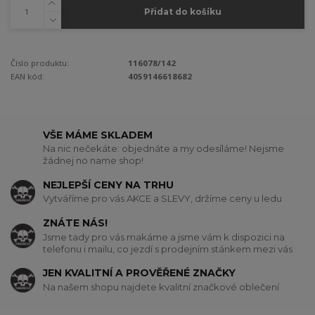
Přidat do košíku
Číslo produktu:
116078/142
EAN kód:
4059146618682
VŠE MÁME SKLADEM
Na nic nečekáte: objednáte a my odesíláme! Nejsme
žádnej no name shop!
NEJLEPŠÍ CENY NA TRHU
Vytváříme pro vás AKCE a SLEVY, držíme ceny u ledu
ZNÁTE NÁS!
Jsme tady pro vás makáme a jsme vám k dispozici na
telefonu i mailu, co jezdí s prodejním stánkem mezi vás
JEN KVALITNÍ A PROVĚŘENÉ ZNAČKY
Na našem shopu najdete kvalitní značkové oblečení