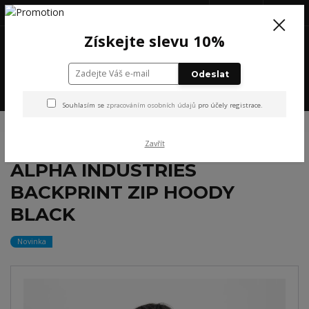
+420 777 199 652
(Po-Pá, 8-16 hod.)
CZK
0
Získejte slevu 10%
0 Kč
Odeslat
Menu
Souhlasím se
zpracováním osobních údajů
pro účely registrace.
Úvod
NOVINKY
ALPHA INDUSTRIES BACKPRINT ZIP HOODY BLACK
Zavřít
ALPHA INDUSTRIES
BACKPRINT ZIP HOODY
BLACK
Novinka