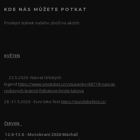
KDE NÁS MŮŽETE POTKAT
Prodejní stánek našeho zboží na akcích:
KVĚTEN
23.5.2026- Návrat Orlických
legend
https://www.smsticket.cz/vstupenky/68718-navrat-
rockovych-legend-fotbalove-hriste-lukova
28.-31.5.2026 - Euro bike fest
https://eurobikefest.cz/
ČERVEN
12.6-13.6 - Motobraní 2026 Mácháč