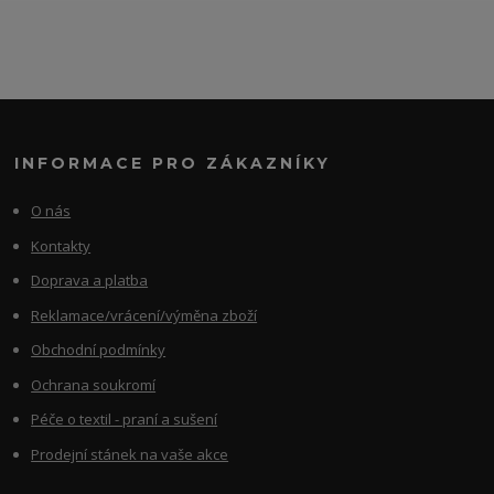
INFORMACE PRO ZÁKAZNÍKY
O nás
Kontakty
Doprava a platba
Reklamace/vrácení/výměna zboží
Obchodní podmínky
Ochrana soukromí
Péče o textil - praní a sušení
Prodejní stánek na vaše akce