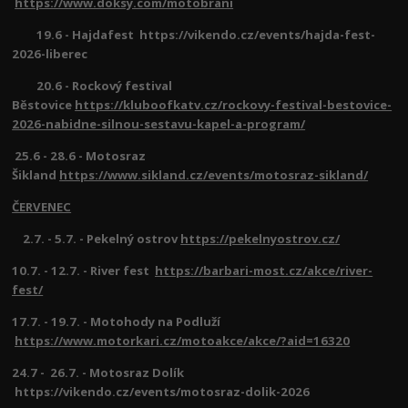
https://www.doksy.com/motobrani
19.6 - Hajdafest https://vikendo.cz/events/hajda-fest-
2026-liberec
20.6 - Rockový festival
Běstovice
https://kluboofkatv.cz/rockovy-festival-bestovice-
2026-nabidne-silnou-sestavu-kapel-a-program/
25.6 - 28.6 - Motosraz
Šikland
https://www.sikland.cz/events/motosraz-sikland/
ČERVENEC
2.7. - 5.7. - Pekelný ostrov
https://pekelnyostrov.cz/
10.7. - 12.7. - River fest
https://barbari-most.cz/akce/river-
fest/
17.7. - 19.7. - Motohody na Podluží
https://www.motorkari.cz/motoakce/akce/?aid=16320
24.7 - 26.7. - Motosraz Dolík
https://vikendo.cz/events/motosraz-dolik-2026