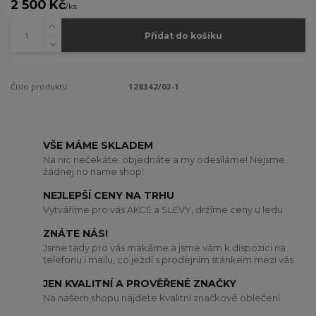
2 500 Kč
/
ks
Přidat do košíku
Číslo produktu:
128342/03-1
VŠE MÁME SKLADEM
Na nic nečekáte: objednáte a my odesíláme! Nejsme
žádnej no name shop!
NEJLEPŠÍ CENY NA TRHU
Vytváříme pro vás AKCE a SLEVY, držíme ceny u ledu
ZNÁTE NÁS!
Jsme tady pro vás makáme a jsme vám k dispozici na
telefonu i mailu, co jezdí s prodejním stánkem mezi vás
JEN KVALITNÍ A PROVĚŘENÉ ZNAČKY
Na našem shopu najdete kvalitní značkové oblečení