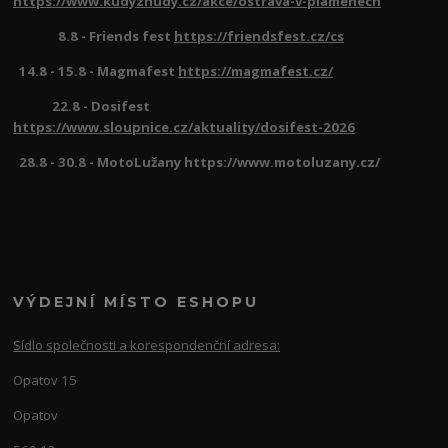
https://www.kudyznudy.cz/akce/ostrava-v-plamenech
8.8 - Friends fest
https://friendsfest.cz/cs
14.8 - 15.8 - Magmafest
https://magmafest.cz/
22.8 - Dosifest
https://www.sloupnice.cz/aktuality/dosifest-2026
28.8 - 30.8 - MotoLužany https://www.motoluzany.cz/
VÝDEJNÍ MÍSTO ESHOPU
Sídlo společnosti a korespondenční adresa:
Opatov 15
Opatov