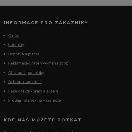
INFORMACE PRO ZÁKAZNÍKY
O nás
Kontakty
Doprava a platba
Reklamace/vrácení/výměna zboží
Obchodní podmínky
Ochrana soukromí
Péče o textil - praní a sušení
Prodejní stánek na vaše akce
KDE NÁS MŮŽETE POTKAT