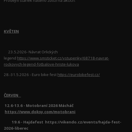
Prodejní stánek našeho zboží na akcích:
KVĚTEN
23.5.2026- Návrat Orlických
legend
https://www.smsticket.cz/vstupenky/68718-navrat-
rockovych-legend-fotbalove-hriste-lukova
28.-31.5.2026 - Euro bike fest
https://eurobikefest.cz/
ČERVEN
12.6-13.6 - Motobraní 2026 Mácháč
https://www.doksy.com/motobrani
19.6 - Hajdafest https://vikendo.cz/events/hajda-fest-
2026-liberec