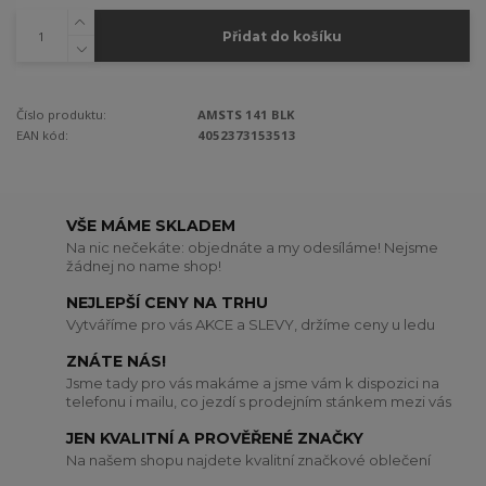
Přidat do košíku
Číslo produktu:
AMSTS 141 BLK
EAN kód:
4052373153513
VŠE MÁME SKLADEM
Na nic nečekáte: objednáte a my odesíláme! Nejsme
žádnej no name shop!
NEJLEPŠÍ CENY NA TRHU
Vytváříme pro vás AKCE a SLEVY, držíme ceny u ledu
ZNÁTE NÁS!
Jsme tady pro vás makáme a jsme vám k dispozici na
telefonu i mailu, co jezdí s prodejním stánkem mezi vás
JEN KVALITNÍ A PROVĚŘENÉ ZNAČKY
Na našem shopu najdete kvalitní značkové oblečení