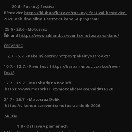
20.6 - Rockový festival
Běstovice
https://kluboofkatv.cz/rockovy-festival-bestovice-
2026-nabidne-silnou-sestavu-kapel-a-program/
25.6 - 28.6 - Motosraz
Šikland
https://www.sikland.cz/events/motosraz-sikland/
ČERVENEC
2.7. - 5.7. - Pekelný ostrov
https://pekelnyostrov.cz/
10.7. - 12.7. - River fest
https://barbari-most.cz/akce/river-
fest/
17.7. - 19.7. - Motohody na Podluží
https://www.motorkari.cz/motoakce/akce/?aid=16320
24.7 - 26.7. - Motosraz Dolík
https://vikendo.cz/events/motosraz-dolik-2026
SRPEN
1.8 - Ostrava v plamenech