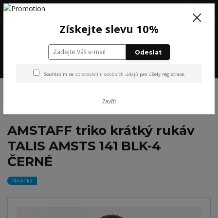
+420 777 199 652
(Po-Pá, 8-16 hod.)
CZK
0
Získejte slevu 10%
0 Kč
Odeslat
Menu
Souhlasím se
zpracováním osobních údajů
pro účely registrace.
Úvod
NOVINKY
AMSTAFF triko krátký rukáv TALIS AMSTS 141 BLK-4
ČERNÉ
Zavřít
AMSTAFF triko krátký rukáv
TALIS AMSTS 141 BLK-4
ČERNÉ
Novinka