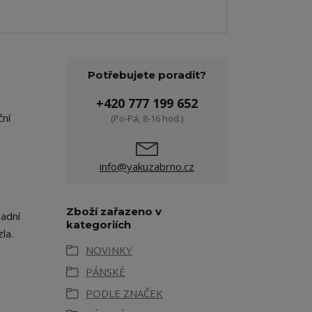
Potřebujete poradit?
+420 777 199 652
ční
(Po-Pá, 8-16 hod.)
info@yakuzabrno.cz
Zboží zařazeno v
zadní
kategoriích
la.
NOVINKY
PÁNSKÉ
PODLE ZNAČEK