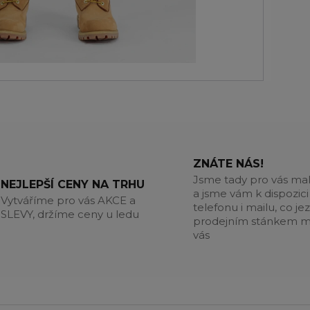
ZNÁTE NÁS!
Jsme tady pro vás m
NEJLEPŠÍ CENY NA TRHU
a jsme vám k dispozici
Vytváříme pro vás AKCE a
telefonu i mailu, co jez
SLEVY, držíme ceny u ledu
prodejním stánkem m
vás