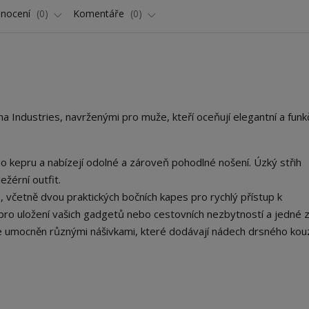
nocení
0
Komentáře
0
a Industries, navrženými pro muže, kteří oceňují elegantní a funk
 kepru a nabízejí odolné a zároveň pohodlné nošení. Úzký střih
ežérní outfit.
ů, včetně dvou praktických bočních kapes pro rychlý přístup k
o uložení vašich gadgetů nebo cestovních nezbytností a jedné 
je umocněn různými nášivkami, které dodávají nádech drsného kouz