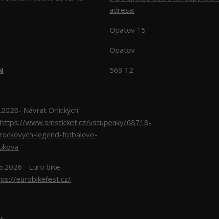
adresa:
Opatov 15
Opatov
N
569 12
026- Návrat Orlických
https://www.smsticket.cz/vstupenky/68718-
-rockovych-legend-fotbalove-
lukova
5.2026 - Euro bike
tps://eurobikefest.cz/