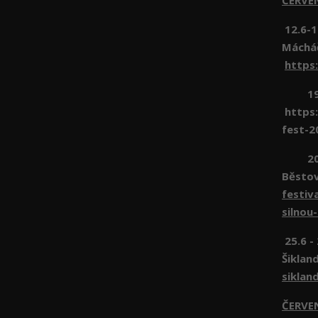
ČERV
12.6-1
Máchá
https
19.6 
https:
fest-2
20.6 
Běsto
festiv
silnou
25.6 -
Šiklan
siklan
ČERVE