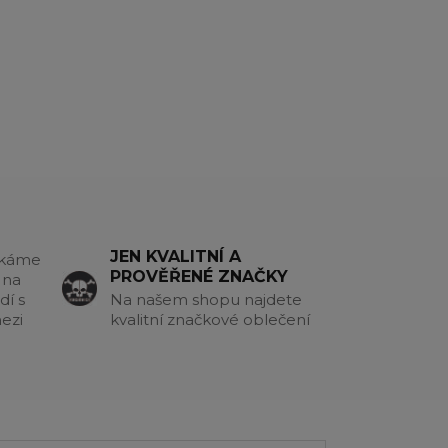
JEN KVALITNÍ A
akáme
PROVĚŘENÉ ZNAČKY
 na
dí s
Na našem shopu najdete
ezi
kvalitní značkové oblečení