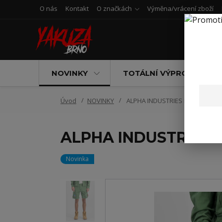
O nás
Kontakt
O značkách
Výměna/vrácení zboží
NOVINKY
TOTÁLNÍ VÝPRODEJ
Úvod
NOVINKY
ALPHA INDUSTRIES FLIYNG TIGE
ALPHA INDUSTRIES 
Novinka