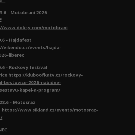
EN
3.6 - Motobraní 2026
č
://www.doksy.com/motobrani
- Hajdafest
//vikendo.cz/events/hajda-
026-liberec
- Rockový festival
vice
https://kluboofkatv.cz/rockovy-
al-bestovice-2026-nabidne-
-sestavu-kapel-a-program/
 28.6 - Motosraz
d
https://www.sikland.cz/events/motosraz-
d/
NEC