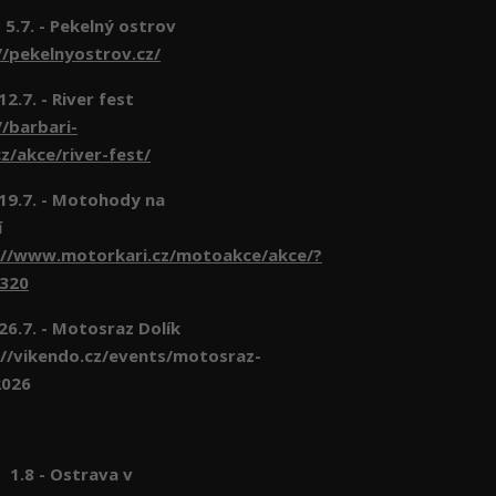
 5.7. - Pekelný ostrov
//pekelnyostrov.cz/
 12.7. - River fest
//barbari-
z/akce/river-fest/
- 19.7. - Motohody na
í
://www.motorkari.cz/motoakce/akce/?
6320
 26.7. - Motosraz Dolík
//vikendo.cz/events/motosraz-
2026
- Ostrava v