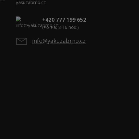
yakuzabrno.cz
+420 777 199 652
(Po-Pá, 8-16 hod.)
info@yakuzabrno.cz