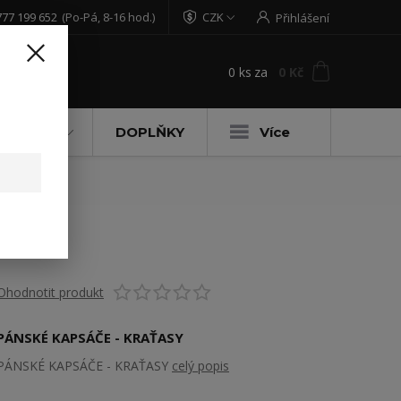
777 199 652
(Po-Pá, 8-16 hod.)
CZK
Přihlášení
0
ks
za
0 Kč
t
DĚTSKÉ
DOPLŇKY
Více
Ohodnotit produkt
PÁNSKÉ KAPSÁČE - KRAŤASY
PÁNSKÉ KAPSÁČE - KRAŤASY
celý popis