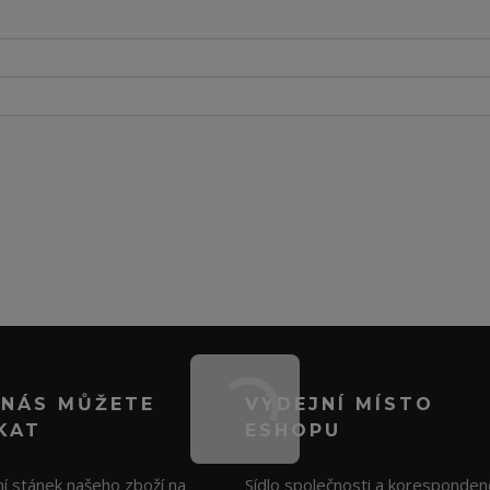
 NÁS MŮŽETE
VÝDEJNÍ MÍSTO
KAT
ESHOPU
í stánek našeho zboží na
Sídlo společnosti a koresponden