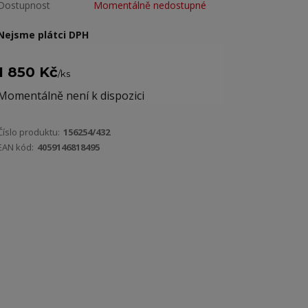
Dostupnost
Momentálně nedostupné
Nejsme plátci DPH
1 850 Kč
/
ks
Momentálně není k dispozici
Číslo produktu:
156254/432
EAN kód:
4059146818495