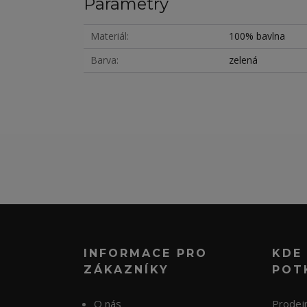
Parametry
Materiál
100% bavlna
Barva
zelená
INFORMACE PRO
KDE
ZÁKAZNÍKY
POT
O nás
Prodejn