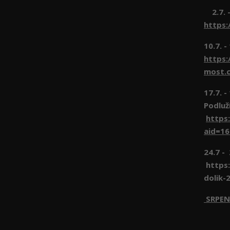
2.7. -
https:
10.7. -
https:
most.c
17.7. 
Podluž
https
aid=1
24.7 -
https:
dolik-
SRPEN
1.8 