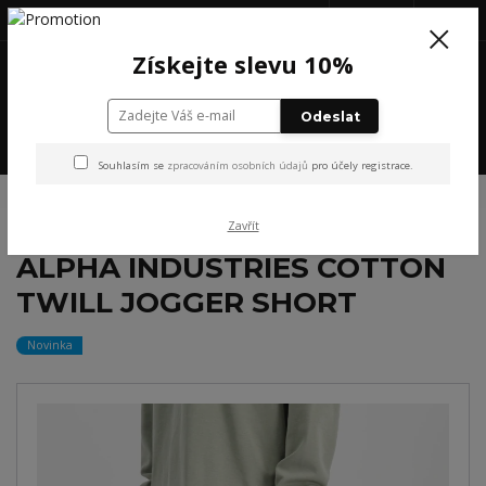
+420 777 199 652
(Po-Pá, 8-16 hod.)
CZK
0
Získejte slevu 10%
0 Kč
Odeslat
Menu
Souhlasím se
zpracováním osobních údajů
pro účely registrace.
Úvod
NOVINKY
ALPHA INDUSTRIES COTTON TWILL JOGGER SHORT
Zavřít
ALPHA INDUSTRIES COTTON
TWILL JOGGER SHORT
Novinka