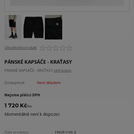
Ohodnotit produkt
PÁNSKÉ KAPSÁČE - KRAŤASY
PÁNSKÉ KAPSÁČE - KRAŤASY
celý popis
Dostupnost
Není skladem
Nejsme plátci DPH
1 720 Kč
/
ks
Momentálně není k dispozici
Číslo produktu:
106251/03-2