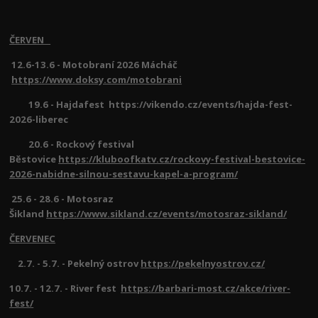
ČERVEN
12.6-13.6 - Motobraní 2026 Mácháč
https://www.doksy.com/motobrani
19.6 - Hajdafest https://vikendo.cz/events/hajda-fest-
2026-liberec
20.6 - Rockový festival
Běstovice
https://kluboofkatv.cz/rockovy-festival-bestovice-
2026-nabidne-silnou-sestavu-kapel-a-program/
25.6 - 28.6 - Motosraz
Šikland
https://www.sikland.cz/events/motosraz-sikland/
ČERVENEC
2.7. - 5.7. - Pekelný ostrov
https://pekelnyostrov.cz/
10.7. - 12.7. - River fest
https://barbari-most.cz/akce/river-
fest/