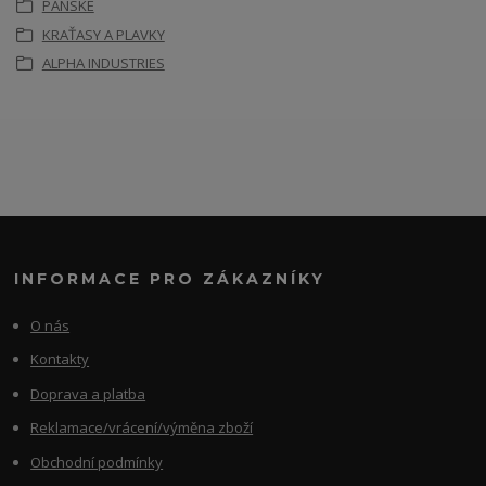
PÁNSKÉ
KRAŤASY A PLAVKY
ALPHA INDUSTRIES
INFORMACE PRO ZÁKAZNÍKY
O nás
Kontakty
Doprava a platba
Reklamace/vrácení/výměna zboží
Obchodní podmínky