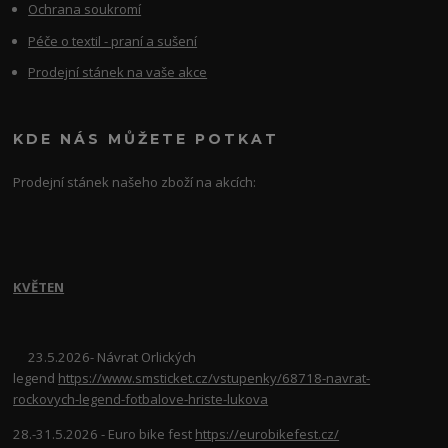
Ochrana soukromí
Péče o textil - praní a sušení
Prodejní stánek na vaše akce
KDE NÁS MŮŽETE POTKAT
Prodejní stánek našeho zboží na akcích:
KVĚTEN
23.5.2026- Návrat Orlických
legend
https://www.smsticket.cz/vstupenky/68718-navrat-
rockovych-legend-fotbalove-hriste-lukova
28.-31.5.2026 - Euro bike fest
https://eurobikefest.cz/