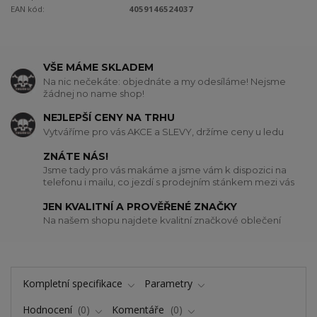
EAN kód:
4059146524037
VŠE MÁME SKLADEM
Na nic nečekáte: objednáte a my odesíláme! Nejsme
žádnej no name shop!
NEJLEPŠÍ CENY NA TRHU
Vytváříme pro vás AKCE a SLEVY, držíme ceny u ledu
ZNÁTE NÁS!
Jsme tady pro vás makáme a jsme vám k dispozici na
telefonu i mailu, co jezdí s prodejním stánkem mezi vás
JEN KVALITNÍ A PROVĚŘENÉ ZNAČKY
Na našem shopu najdete kvalitní značkové oblečení
Kompletní specifikace
Parametry
Hodnocení
0
Komentáře
0