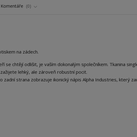
Komentáře
0
otiskem na zádech.
eří se chtějí odlišit, je vaším dokonalým společníkem. Tkanina sing
zažijete lehký, ale zároveň robustní pocit.
o zadní strana zobrazuje ikonický nápis Alpha Industries, který z