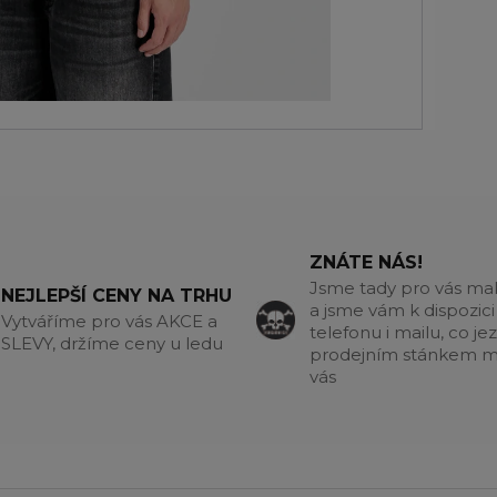
ZNÁTE NÁS!
Jsme tady pro vás m
NEJLEPŠÍ CENY NA TRHU
a jsme vám k dispozici
Vytváříme pro vás AKCE a
telefonu i mailu, co jez
SLEVY, držíme ceny u ledu
prodejním stánkem m
vás