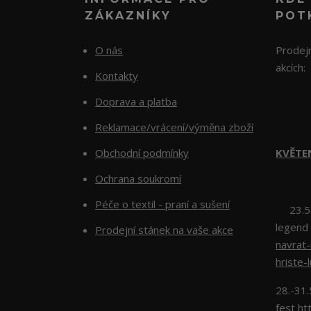
ZÁKAZNÍKY
POT
O nás
Prodejn
akcích:
Kontakty
Doprava a platba
Reklamace/vrácení/výměna zboží
Obchodní podmínky
KVĚTE
Ochrana soukromí
Péče o textil - praní a sušení
23.5.2
legend
Prodejní stánek na vaše akce
navrat
hriste-
28.-31.
fest
ht