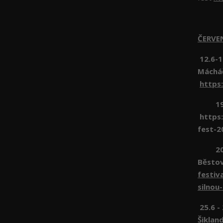
ČERV
12.6-1
Máchá
https
19.6 
https:
fest-2
20.6 
Běsto
festiv
silnou
25.6 -
Šiklan