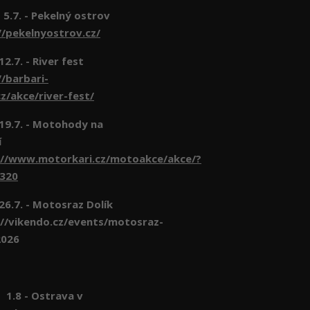
 5.7. - Pekelný ostrov
//pekelnyostrov.cz/
 12.7. - River fest
//barbari-
z/akce/river-fest/
- 19.7. - Motohody na
í
://www.motorkari.cz/motoakce/akce/?
6320
 26.7. - Motosraz Dolík
//vikendo.cz/events/motosraz-
2026
- Ostrava v