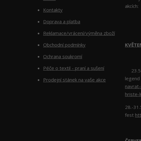
akcích:
Kontakty
Doprava a platba
Reklamace/vrácení/výměna zboží
Obchodní podmínky
KVĚTE
Ochrana soukromí
Péče o textil - praní a sušení
23.5.2
legend
Prodejní stánek na vaše akce
navrat
hriste-
28.-31.
fest
ht
ČERV