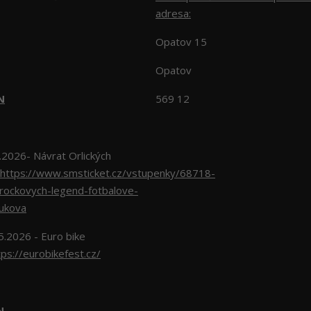
adresa:
Opatov 15
Opatov
N
569 12
026- Návrat Orlických
https://www.smsticket.cz/vstupenky/68718-
-rockovych-legend-fotbalove-
lukova
5.2026 - Euro bike
tps://eurobikefest.cz/
EN