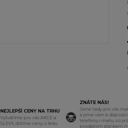
ZNÁTE NÁS!
Jsme tady pro vás m
NEJLEPŠÍ CENY NA TRHU
a jsme vám k dispozici
Vytváříme pro vás AKCE a
telefonu i mailu, co jez
SLEVY, držíme ceny u ledu
prodejním stánkem m