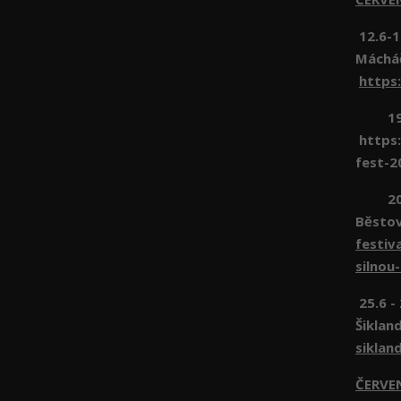
12.6-1
Máchá
https
19.6 
https:
fest-2
20.6 
Běsto
festiv
silnou
25.6 -
Šiklan
siklan
ČERVE