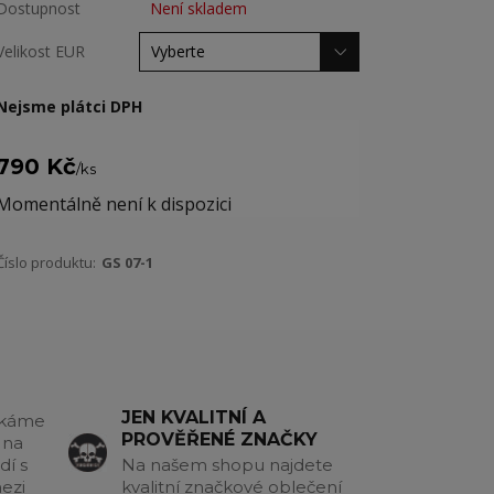
Dostupnost
Není skladem
Velikost EUR
Nejsme plátci DPH
790 Kč
/
ks
Momentálně není k dispozici
Číslo produktu:
GS 07-1
JEN KVALITNÍ A
akáme
PROVĚŘENÉ ZNAČKY
 na
dí s
Na našem shopu najdete
ezi
kvalitní značkové oblečení