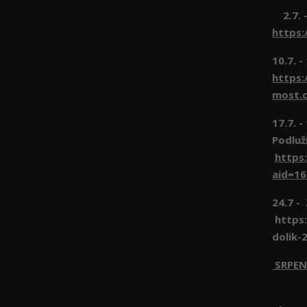
2.7. -
https:
10.7. -
https:
most.c
17.7. 
Podluž
https
aid=1
24.7 -
https:
dolik-
SRPEN
1.8 