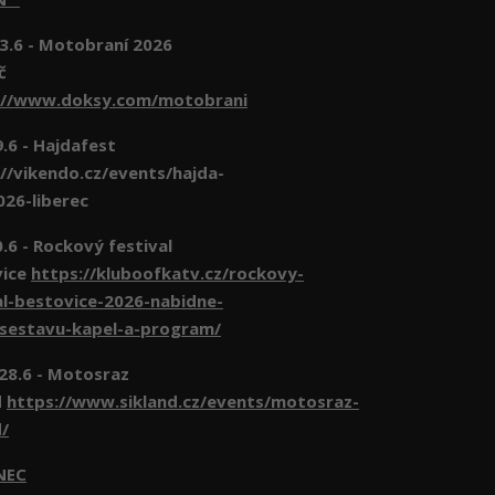
3.6 - Motobraní 2026
č
://www.doksy.com/motobrani
- Hajdafest
//vikendo.cz/events/hajda-
026-liberec
- Rockový festival
vice
https://kluboofkatv.cz/rockovy-
al-bestovice-2026-nabidne-
-sestavu-kapel-a-program/
 28.6 - Motosraz
d
https://www.sikland.cz/events/motosraz-
d/
NEC