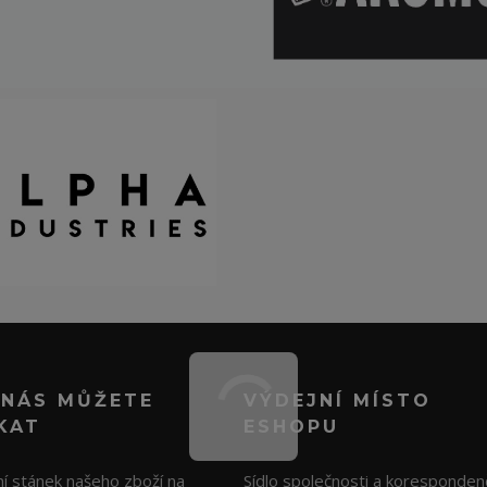
 NÁS MŮŽETE
VÝDEJNÍ MÍSTO
KAT
ESHOPU
í stánek našeho zboží na
Sídlo společnosti a koresponden