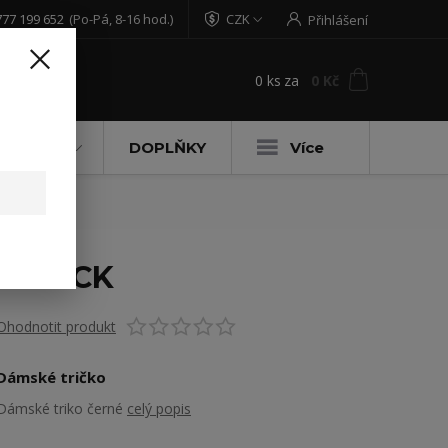
777 199 652
(Po-Pá, 8-16 hod.)
CZK
Přihlášení
0
ks
za
0 Kč
t
DĚTSKÉ
DOPLŇKY
Více
7 BLACK
Ohodnotit produkt
Dámské tričko
Dámské triko černé
celý popis