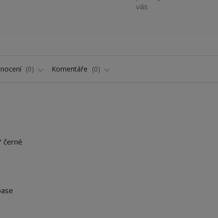
vás
nocení
0
Komentáře
0
7 černé
pase