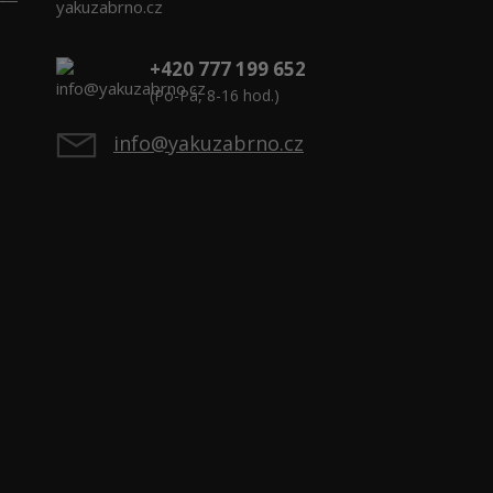
yakuzabrno.cz
+420 777 199 652
(Po-Pá, 8-16 hod.)
info@yakuzabrno.cz