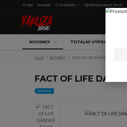
O nás
Kontakt
O značkách
Výměna/vrácení zboží
NOVINKY
TOTÁLNÍ VÝPRODEJ
Úvod
NOVINKY
FACT OF LIFE DÁMSKÉ TRIKO TH
FACT OF LIFE DÁMS
Novinka